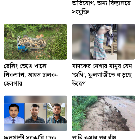
অভিযোগ, অন্য বিদ্যালয়ে
সংযুক্তি
রেলিং ভেঙে খালে
মাদকের নেশায় মানুষ যেন
পিকআপ, আহত চালক-
‘জম্বি’, ফুলগাজীতে বাড়ছে
হেলপার
উদ্বেগ
ফুলগাজী সরকারি চেক
পানি কমার পর বাঁধ