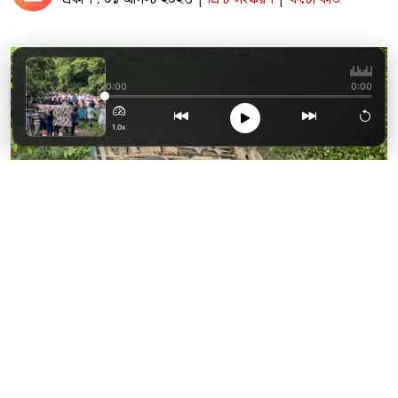
পাশাপাশি কবরে শায়িত
0:00
0:00
1.0x
ছবি: দৈনিক ফেনী
ফুলগাজী উপজেলার আনন্দপুর ইউনিয়নের চান মুহুরী
সেতুতে আবারও সড়ক দুর্ঘটনা ঘটেছে। প্রায় ছয়
শতাধিক লেয়ার মুরগি বোঝাই একটি পিকআপ