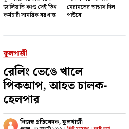
জালিয়াতি কাণ্ড সেই তিন
মেরামতের আশ্বাস দিল
কর্মচারী সাময়িক বরখাস্ত
পাউবো
ফুলগাজী
রেলিং ভেঙে খালে
পিকআপ, আহত চালক-
হেলপার
নিজস্ব প্রতিবেদক, ফুলগাজী
প্রকাশ : ০১ আগস্ট ২০২৬
প্রিন্ট সংস্করণ
ফটো কার্ড
|
|