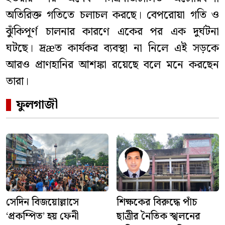
অতিরিক্ত গতিতে চলাচল করছে। বেপরোয়া গতি ও
ঝুঁকিপূর্ণ চালনার কারণে একের পর এক দুর্ঘটনা
ঘটছে। দ্রæত কার্যকর ব্যবস্থা না নিলে এই সড়কে
আরও প্রাণহানির আশঙ্কা রয়েছে বলে মনে করছেন
তারা।
ফুলগাজী
সেদিন বিজয়োল্লাসে
শিক্ষকের বিরুদ্ধে পাঁচ
‘প্রকম্পিত’ হয় ফেনী
ছাত্রীর নৈতিক স্খলনের