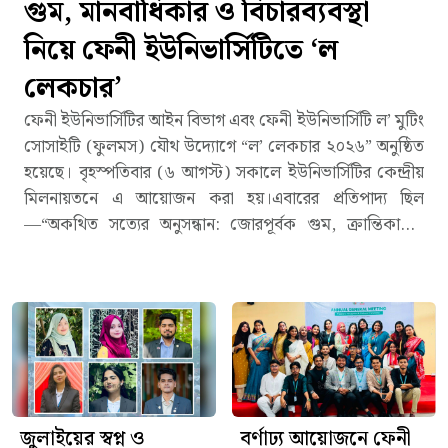
গুম, মানবাধিকার ও বিচারব্যবস্থা
নিয়ে ফেনী ইউনিভার্সিটিতে ‘ল
লেকচার’
ফেনী ইউনিভার্সিটির আইন বিভাগ এবং ফেনী ইউনিভার্সিটি ল’ মুটিং
সোসাইটি (ফুলমস) যৌথ উদ্যোগে “ল’ লেকচার ২০২৬” অনুষ্ঠিত
হয়েছে। বৃহস্পতিবার (৬ আগস্ট) সকালে ইউনিভার্সিটির কেন্দ্রীয়
মিলনায়তনে এ আয়োজন করা হয়।এবারের প্রতিপাদ্য ছিল
—“অকথিত সত্যের অনুসন্ধান: জোরপূর্বক গুম, ক্রান্তিকালীন
ন্যায়বিচার, এবং জুলাই-পরবর্তী বাংলাদেশে আইনের শাসন”।
জাতীয় সংগীত, পবিত্র ধর্মগ্রন্থ পাঠ ও অতিথিদের সংবর্ধনার মাধ্যমে
আয়োজনের সূচনা হয়। অনুষ্ঠানে মডারেটর হিসেবে দায়িত্ব পালন
করেন আইন বিভাগের সহকারী অধ্যাপক মো. আয়াতুল্লাহ।এতে
প্রধান অতিথি হিসেবে উপস্থিত ছিলেন বিশ্ববিদ্যালয়ের ভাইস
চ্যান্সেলর (অ্যাক্টিং) ড. মাসুদুল হক চৌধুরী। বক্তব্যে তিনি এই
আয়োজনকে অত্যন্ত সময়োপযোগী ও প্রশংসনীয় উদ্যোগ হিসেবে
অভিহিত করেন এবং বিশ্ববিদ্যালয়ের পক্ষ থেকে এমন জ্ঞানভিত্তিক
জুলাইয়ের স্বপ্ন ও
বর্ণাঢ্য আয়োজনে ফেনী