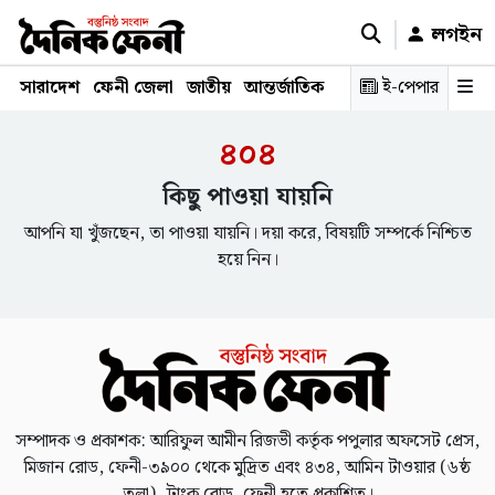
লগইন
সারাদেশ
ফেনী জেলা
জাতীয়
আন্তর্জাতিক
রাজনীতি
ই-পেপার
স্বাস্থ্য
শিক্ষ
৪০৪
কিছু পাওয়া যায়নি
আপনি যা খুঁজছেন, তা পাওয়া যায়নি। দয়া করে, বিষয়টি সম্পর্কে নিশ্চিত
হয়ে নিন।
সম্পাদক ও প্রকাশক: আরিফুল আমীন রিজভী কর্তৃক পপুলার অফসেট প্রেস,
মিজান রোড, ফেনী-৩৯০০ থেকে মুদ্রিত এবং ৪৩৪, আমিন টাওয়ার (৬ষ্ঠ
তলা), ট্রাংক রোড, ফেনী হতে প্রকাশিত।