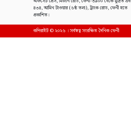
অফসেট প্রেস, মিজান রোড, ফেনী-৩৯০০ থেকে মুদ্রিত এব
৪৩৪, আমিন টাওয়ার (৬ষ্ঠ তলা), ট্রাংক রোড, ফেনী হতে
প্রকাশিত।
কপিরাইট © ২০২৬ । সর্বস্বত্ব সংরক্ষিত দৈনিক ফেনী