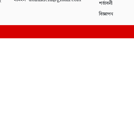
ং
শর্তাবলী
বিজ্ঞাপন