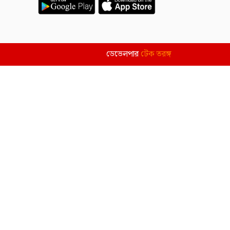
ডেভেলপার
টেক তরঙ্গ