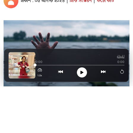
প্রকাশ : ০৫ আগস্ট ২০২৬
প্রিন্ট সংস্করণ
ফটো কার্ড
|
|
নিউইয়র্কে ‘করোনা’ যুদ
0:00
0:00
1.0x
ছাগলনাইয়া পুকুরের পানিতে ডুবে সামির নামে দুই
বছর বয়সী এক শিশুর মৃত্যু হয়েছে। আজ বুধবার (৫
আগস্ট) দুপুরে উত্তর কুহুমা গ্রামের নাছিরা দিঘী
সমাজের দিন মোহাম্মদ মিঝি বাড়িতে এ ঘটনা ঘটে।