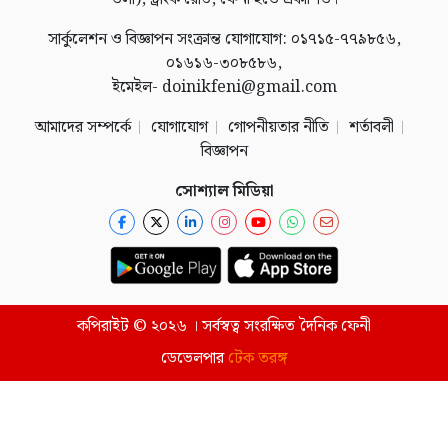
সার্কুলেশন ও বিজ্ঞাপন সংক্রান্ত যোগাযোগ: ০১৭১৫-৭৭৯৮৫৬,
০১৬১৬-৩০৮৫৮৬,
ইমেইল- doinikfeni@gmail.com
আমাদের সম্পর্কে
যোগাযোগ
গোপনীয়তার নীতি
শর্তাবলী
বিজ্ঞাপন
সোশ্যাল মিডিয়া
কপিরাইট © ২০২৬ । সর্বস্বত্ব সংরক্ষিত দৈনিক ফেনী
ডেভেলপার
টেক তরঙ্গ