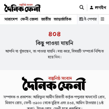
লগইন
সারাদেশ
ফেনী জেলা
জাতীয়
আন্তর্জাতিক
রাজনীতি
ই-পেপার
স্বাস্থ্য
শিক্ষ
৪০৪
কিছু পাওয়া যায়নি
আপনি যা খুঁজছেন, তা পাওয়া যায়নি। দয়া করে, বিষয়টি সম্পর্কে নিশ্চিত
হয়ে নিন।
সম্পাদক ও প্রকাশক: আরিফুল আমীন রিজভী কর্তৃক পপুলার অফসেট প্রেস,
মিজান রোড, ফেনী-৩৯০০ থেকে মুদ্রিত এবং ৪৩৪, আমিন টাওয়ার (৬ষ্ঠ
তলা), ট্রাংক রোড, ফেনী হতে প্রকাশিত।