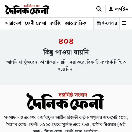
লগইন
সারাদেশ
ফেনী জেলা
জাতীয়
আন্তর্জাতিক
রাজনীতি
ই-পেপার
স্বাস্থ্য
শিক্ষ
৪০৪
কিছু পাওয়া যায়নি
আপনি যা খুঁজছেন, তা পাওয়া যায়নি। দয়া করে, বিষয়টি সম্পর্কে নিশ্চিত
হয়ে নিন।
সম্পাদক ও প্রকাশক: আরিফুল আমীন রিজভী কর্তৃক পপুলার অফসেট প্রেস,
মিজান রোড, ফেনী-৩৯০০ থেকে মুদ্রিত এবং ৪৩৪, আমিন টাওয়ার (৬ষ্ঠ
তলা), ট্রাংক রোড, ফেনী হতে প্রকাশিত।