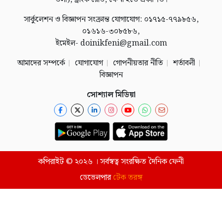
সার্কুলেশন ও বিজ্ঞাপন সংক্রান্ত যোগাযোগ: ০১৭১৫-৭৭৯৮৫৬,
০১৬১৬-৩০৮৫৮৬,
ইমেইল- doinikfeni@gmail.com
আমাদের সম্পর্কে
যোগাযোগ
গোপনীয়তার নীতি
শর্তাবলী
বিজ্ঞাপন
সোশ্যাল মিডিয়া
কপিরাইট © ২০২৬ । সর্বস্বত্ব সংরক্ষিত দৈনিক ফেনী
ডেভেলপার
টেক তরঙ্গ