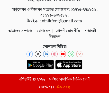
সার্কুলেশন ও বিজ্ঞাপন সংক্রান্ত যোগাযোগ: ০১৭১৫-৭৭৯৮৫৬,
০১৬১৬-৩০৮৫৮৬,
ইমেইল- doinikfeni@gmail.com
আমাদের সম্পর্কে
যোগাযোগ
গোপনীয়তার নীতি
শর্তাবলী
বিজ্ঞাপন
সোশ্যাল মিডিয়া
কপিরাইট © ২০২৬ । সর্বস্বত্ব সংরক্ষিত দৈনিক ফেনী
ডেভেলপার
টেক তরঙ্গ