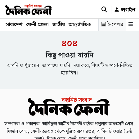
লগইন
সারাদেশ
ফেনী জেলা
জাতীয়
আন্তর্জাতিক
রাজনীতি
ই-পেপার
স্বাস্থ্য
শিক্ষ
৪০৪
কিছু পাওয়া যায়নি
আপনি যা খুঁজছেন, তা পাওয়া যায়নি। দয়া করে, বিষয়টি সম্পর্কে নিশ্চিত
হয়ে নিন।
সম্পাদক ও প্রকাশক: আরিফুল আমীন রিজভী কর্তৃক পপুলার অফসেট প্রেস,
মিজান রোড, ফেনী-৩৯০০ থেকে মুদ্রিত এবং ৪৩৪, আমিন টাওয়ার (৬ষ্ঠ
তলা), ট্রাংক রোড, ফেনী হতে প্রকাশিত।