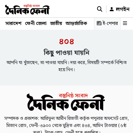
লগইন
সারাদেশ
ফেনী জেলা
জাতীয়
আন্তর্জাতিক
রাজনীতি
ই-পেপার
স্বাস্থ্য
শিক্ষ
৪০৪
কিছু পাওয়া যায়নি
আপনি যা খুঁজছেন, তা পাওয়া যায়নি। দয়া করে, বিষয়টি সম্পর্কে নিশ্চিত
হয়ে নিন।
সম্পাদক ও প্রকাশক: আরিফুল আমীন রিজভী কর্তৃক পপুলার অফসেট প্রেস,
মিজান রোড, ফেনী-৩৯০০ থেকে মুদ্রিত এবং ৪৩৪, আমিন টাওয়ার (৬ষ্ঠ
তলা), ট্রাংক রোড, ফেনী হতে প্রকাশিত।