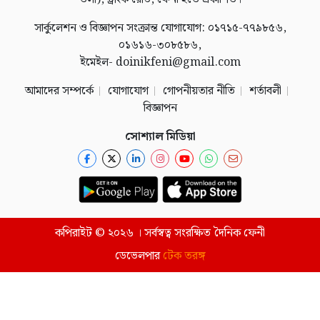
সার্কুলেশন ও বিজ্ঞাপন সংক্রান্ত যোগাযোগ: ০১৭১৫-৭৭৯৮৫৬,
০১৬১৬-৩০৮৫৮৬,
ইমেইল- doinikfeni@gmail.com
আমাদের সম্পর্কে
যোগাযোগ
গোপনীয়তার নীতি
শর্তাবলী
বিজ্ঞাপন
সোশ্যাল মিডিয়া
কপিরাইট © ২০২৬ । সর্বস্বত্ব সংরক্ষিত দৈনিক ফেনী
ডেভেলপার
টেক তরঙ্গ