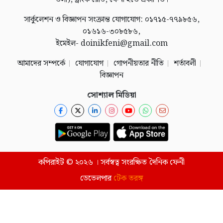
সার্কুলেশন ও বিজ্ঞাপন সংক্রান্ত যোগাযোগ: ০১৭১৫-৭৭৯৮৫৬,
০১৬১৬-৩০৮৫৮৬,
ইমেইল- doinikfeni@gmail.com
আমাদের সম্পর্কে
যোগাযোগ
গোপনীয়তার নীতি
শর্তাবলী
বিজ্ঞাপন
সোশ্যাল মিডিয়া
কপিরাইট © ২০২৬ । সর্বস্বত্ব সংরক্ষিত দৈনিক ফেনী
ডেভেলপার
টেক তরঙ্গ