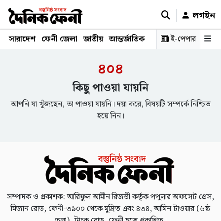
লগইন
সারাদেশ
ফেনী জেলা
জাতীয়
আন্তর্জাতিক
রাজনীতি
ই-পেপার
স্বাস্থ্য
শিক্ষ
৪০৪
কিছু পাওয়া যায়নি
আপনি যা খুঁজছেন, তা পাওয়া যায়নি। দয়া করে, বিষয়টি সম্পর্কে নিশ্চিত
হয়ে নিন।
সম্পাদক ও প্রকাশক: আরিফুল আমীন রিজভী কর্তৃক পপুলার অফসেট প্রেস,
মিজান রোড, ফেনী-৩৯০০ থেকে মুদ্রিত এবং ৪৩৪, আমিন টাওয়ার (৬ষ্ঠ
তলা), ট্রাংক রোড, ফেনী হতে প্রকাশিত।