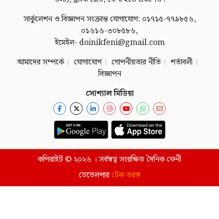
সার্কুলেশন ও বিজ্ঞাপন সংক্রান্ত যোগাযোগ: ০১৭১৫-৭৭৯৮৫৬,
০১৬১৬-৩০৮৫৮৬,
ইমেইল- doinikfeni@gmail.com
আমাদের সম্পর্কে
যোগাযোগ
গোপনীয়তার নীতি
শর্তাবলী
বিজ্ঞাপন
সোশ্যাল মিডিয়া
কপিরাইট © ২০২৬ । সর্বস্বত্ব সংরক্ষিত দৈনিক ফেনী
ডেভেলপার
টেক তরঙ্গ