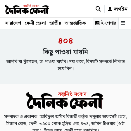
লগইন
সারাদেশ
ফেনী জেলা
জাতীয়
আন্তর্জাতিক
রাজনীতি
ই-পেপার
স্বাস্থ্য
শিক্ষ
৪০৪
কিছু পাওয়া যায়নি
আপনি যা খুঁজছেন, তা পাওয়া যায়নি। দয়া করে, বিষয়টি সম্পর্কে নিশ্চিত
হয়ে নিন।
সম্পাদক ও প্রকাশক: আরিফুল আমীন রিজভী কর্তৃক পপুলার অফসেট প্রেস,
মিজান রোড, ফেনী-৩৯০০ থেকে মুদ্রিত এবং ৪৩৪, আমিন টাওয়ার (৬ষ্ঠ
তলা), ট্রাংক রোড, ফেনী হতে প্রকাশিত।