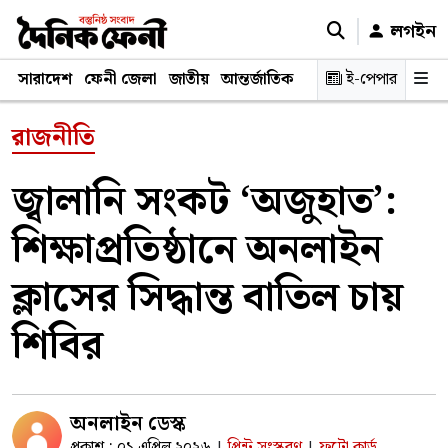
লগইন
সারাদেশ
ফেনী জেলা
জাতীয়
আন্তর্জাতিক
রাজনীতি
ই-পেপার
স্বাস্থ্য
শিক্ষ
রাজনীতি
জ্বালানি সংকট ‘অজুহাত’:
শিক্ষাপ্রতিষ্ঠানে অনলাইন
ক্লাসের সিদ্ধান্ত বাতিল চায়
শিবির
অনলাইন ডেস্ক
প্রকাশ : ০১ এপ্রিল ২০২৬
প্রিন্ট সংস্করণ
ফটো কার্ড
|
|