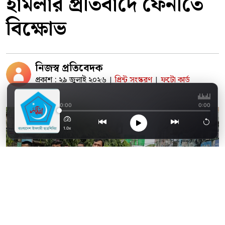
হামলার প্রতিবাদে ফেনীতে
বিক্ষোভ
নিজস্ব প্রতিবেদক
প্রকাশ : ২৯ জুলাই ২০২৬
প্রিন্ট সংস্করণ
ফটো কার্ড
|
|
জ্বালানি সংকট ‘অজুহাত’:
0:00
0:00
1.0x