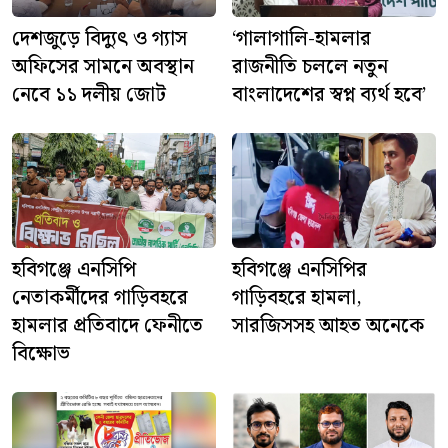
দেশজুড়ে বিদ্যুৎ ও গ্যাস
‘গালাগালি-হামলার
অফিসের সামনে অবস্থান
রাজনীতি চললে নতুন
নেবে ১১ দলীয় জোট
বাংলাদেশের স্বপ্ন ব্যর্থ হবে’
হবিগঞ্জে এনসিপি
হবিগঞ্জে এনসিপির
নেতাকর্মীদের গাড়িবহরে
গাড়িবহরে হামলা,
হামলার প্রতিবাদে ফেনীতে
সারজিসসহ আহত অনেকে
বিক্ষোভ