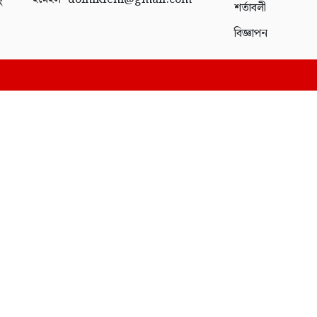
ং
শর্তাবলী
বিজ্ঞাপন