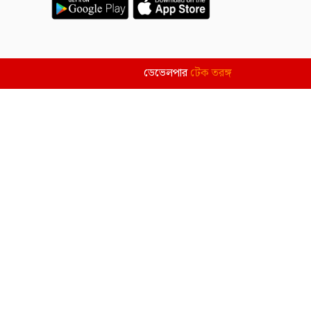
ডেভেলপার
টেক তরঙ্গ