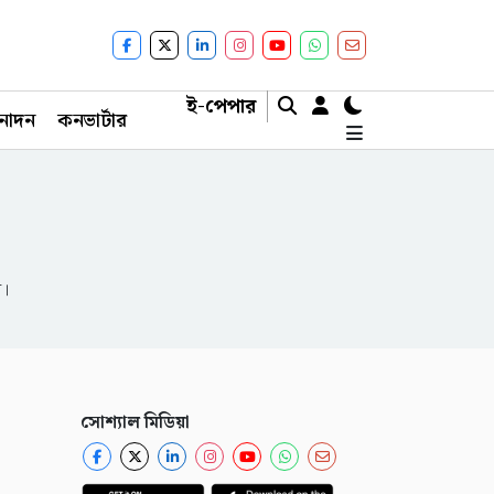
ই-পেপার
নোদন
কনভার্টার
ন।
সোশ্যাল মিডিয়া