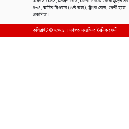
অফসেট প্রেস, মিজান রোড, ফেনী-৩৯০০ থেকে মুদ্রিত এব
৪৩৪, আমিন টাওয়ার (৬ষ্ঠ তলা), ট্রাংক রোড, ফেনী হতে
প্রকাশিত।
কপিরাইট © ২০২৬ । সর্বস্বত্ব সংরক্ষিত দৈনিক ফেনী