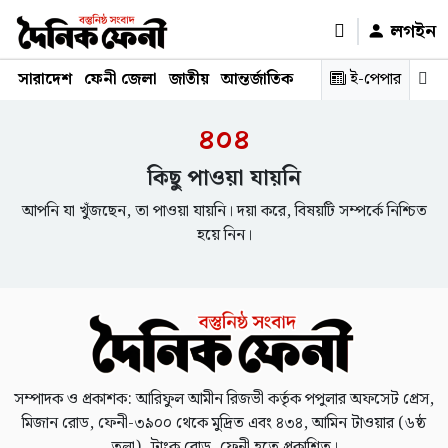
লগইন
সারাদেশ
ফেনী জেলা
জাতীয়
আন্তর্জাতিক
রাজনীতি
ই-পেপার
স্বাস্থ্য
শিক্ষ
৪০৪
কিছু পাওয়া যায়নি
আপনি যা খুঁজছেন, তা পাওয়া যায়নি। দয়া করে, বিষয়টি সম্পর্কে নিশ্চিত
হয়ে নিন।
সম্পাদক ও প্রকাশক: আরিফুল আমীন রিজভী কর্তৃক পপুলার অফসেট প্রেস,
মিজান রোড, ফেনী-৩৯০০ থেকে মুদ্রিত এবং ৪৩৪, আমিন টাওয়ার (৬ষ্ঠ
তলা), ট্রাংক রোড, ফেনী হতে প্রকাশিত।