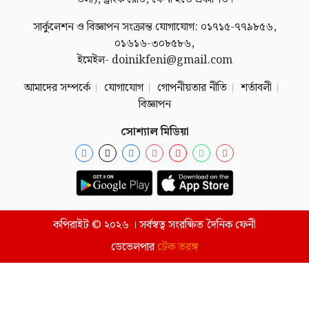
সার্কুলেশন ও বিজ্ঞাপন সংক্রান্ত যোগাযোগ: ০১৭১৫-৭৭৯৮৫৬,
০১৬১৬-৩০৮৫৮৬,
ইমেইল- doinikfeni@gmail.com
আমাদের সম্পর্কে
যোগাযোগ
গোপনীয়তার নীতি
শর্তাবলী
বিজ্ঞাপন
সোশ্যাল মিডিয়া
কপিরাইট © ২০২৬ । সর্বস্বত্ব সংরক্ষিত দৈনিক ফেনী
ডেভেলপার
টেক তরঙ্গ