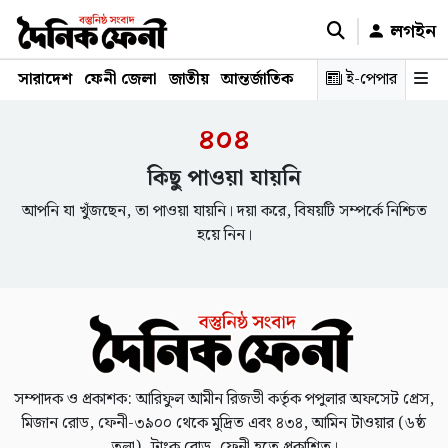
লগইন
সারাদেশ
ফেনী জেলা
জাতীয়
আন্তর্জাতিক
রাজনীতি
ই-পেপার
স্বাস্থ্য
শিক্ষ
৪০৪
কিছু পাওয়া যায়নি
আপনি যা খুঁজছেন, তা পাওয়া যায়নি। দয়া করে, বিষয়টি সম্পর্কে নিশ্চিত
হয়ে নিন।
সম্পাদক ও প্রকাশক: আরিফুল আমীন রিজভী কর্তৃক পপুলার অফসেট প্রেস,
মিজান রোড, ফেনী-৩৯০০ থেকে মুদ্রিত এবং ৪৩৪, আমিন টাওয়ার (৬ষ্ঠ
তলা), ট্রাংক রোড, ফেনী হতে প্রকাশিত।