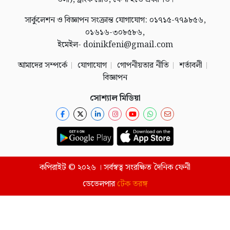
সার্কুলেশন ও বিজ্ঞাপন সংক্রান্ত যোগাযোগ: ০১৭১৫-৭৭৯৮৫৬,
০১৬১৬-৩০৮৫৮৬,
ইমেইল- doinikfeni@gmail.com
আমাদের সম্পর্কে
যোগাযোগ
গোপনীয়তার নীতি
শর্তাবলী
বিজ্ঞাপন
সোশ্যাল মিডিয়া
কপিরাইট © ২০২৬ । সর্বস্বত্ব সংরক্ষিত দৈনিক ফেনী
ডেভেলপার
টেক তরঙ্গ