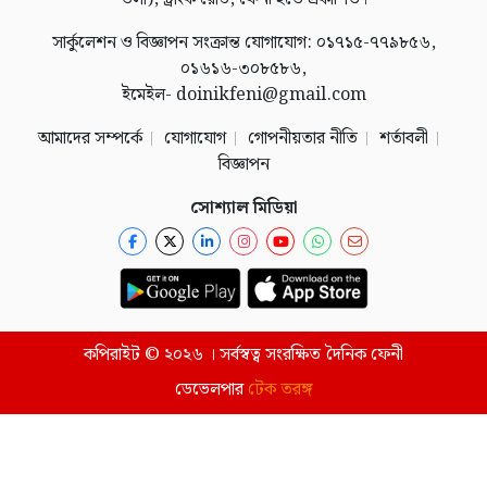
সার্কুলেশন ও বিজ্ঞাপন সংক্রান্ত যোগাযোগ: ০১৭১৫-৭৭৯৮৫৬,
০১৬১৬-৩০৮৫৮৬,
ইমেইল- doinikfeni@gmail.com
আমাদের সম্পর্কে
যোগাযোগ
গোপনীয়তার নীতি
শর্তাবলী
বিজ্ঞাপন
সোশ্যাল মিডিয়া
কপিরাইট © ২০২৬ । সর্বস্বত্ব সংরক্ষিত দৈনিক ফেনী
ডেভেলপার
টেক তরঙ্গ