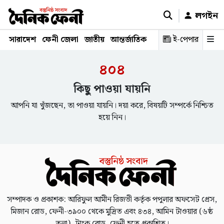
লগইন
সারাদেশ
ফেনী জেলা
জাতীয়
আন্তর্জাতিক
রাজনীতি
ই-পেপার
স্বাস্থ্য
শিক্ষ
৪০৪
কিছু পাওয়া যায়নি
আপনি যা খুঁজছেন, তা পাওয়া যায়নি। দয়া করে, বিষয়টি সম্পর্কে নিশ্চিত
হয়ে নিন।
সম্পাদক ও প্রকাশক: আরিফুল আমীন রিজভী কর্তৃক পপুলার অফসেট প্রেস,
মিজান রোড, ফেনী-৩৯০০ থেকে মুদ্রিত এবং ৪৩৪, আমিন টাওয়ার (৬ষ্ঠ
তলা), ট্রাংক রোড, ফেনী হতে প্রকাশিত।