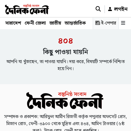
লগইন
সারাদেশ
ফেনী জেলা
জাতীয়
আন্তর্জাতিক
রাজনীতি
ই-পেপার
স্বাস্থ্য
শিক্ষ
৪০৪
কিছু পাওয়া যায়নি
আপনি যা খুঁজছেন, তা পাওয়া যায়নি। দয়া করে, বিষয়টি সম্পর্কে নিশ্চিত
হয়ে নিন।
সম্পাদক ও প্রকাশক: আরিফুল আমীন রিজভী কর্তৃক পপুলার অফসেট প্রেস,
মিজান রোড, ফেনী-৩৯০০ থেকে মুদ্রিত এবং ৪৩৪, আমিন টাওয়ার (৬ষ্ঠ
তলা), ট্রাংক রোড, ফেনী হতে প্রকাশিত।