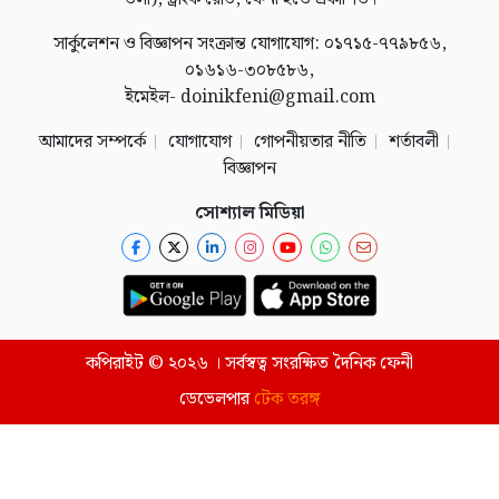
সার্কুলেশন ও বিজ্ঞাপন সংক্রান্ত যোগাযোগ: ০১৭১৫-৭৭৯৮৫৬,
০১৬১৬-৩০৮৫৮৬,
ইমেইল- doinikfeni@gmail.com
আমাদের সম্পর্কে
যোগাযোগ
গোপনীয়তার নীতি
শর্তাবলী
বিজ্ঞাপন
সোশ্যাল মিডিয়া
কপিরাইট © ২০২৬ । সর্বস্বত্ব সংরক্ষিত দৈনিক ফেনী
ডেভেলপার
টেক তরঙ্গ