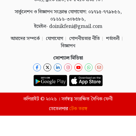
সার্কুলেশন ও বিজ্ঞাপন সংক্রান্ত যোগাযোগ: ০১৭১৫-৭৭৯৮৫৬,
০১৬১৬-৩০৮৫৮৬,
ইমেইল- doinikfeni@gmail.com
আমাদের সম্পর্কে
যোগাযোগ
গোপনীয়তার নীতি
শর্তাবলী
বিজ্ঞাপন
সোশ্যাল মিডিয়া
কপিরাইট © ২০২৬ । সর্বস্বত্ব সংরক্ষিত দৈনিক ফেনী
ডেভেলপার
টেক তরঙ্গ