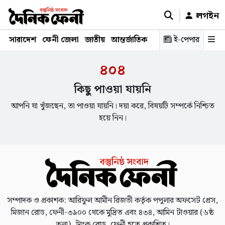
লগইন
সারাদেশ
ফেনী জেলা
জাতীয়
আন্তর্জাতিক
রাজনীতি
ই-পেপার
স্বাস্থ্য
শিক্ষ
৪০৪
কিছু পাওয়া যায়নি
আপনি যা খুঁজছেন, তা পাওয়া যায়নি। দয়া করে, বিষয়টি সম্পর্কে নিশ্চিত
হয়ে নিন।
সম্পাদক ও প্রকাশক: আরিফুল আমীন রিজভী কর্তৃক পপুলার অফসেট প্রেস,
মিজান রোড, ফেনী-৩৯০০ থেকে মুদ্রিত এবং ৪৩৪, আমিন টাওয়ার (৬ষ্ঠ
তলা), ট্রাংক রোড, ফেনী হতে প্রকাশিত।