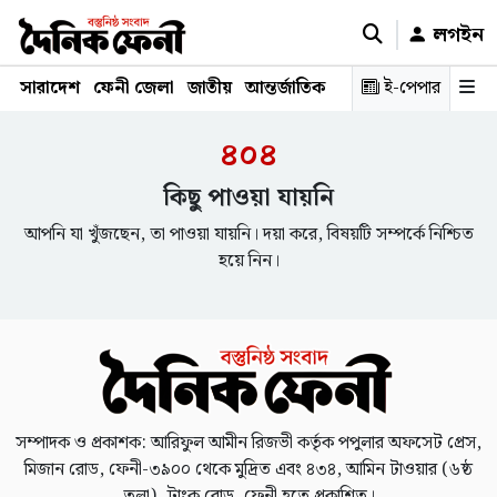
লগইন
সারাদেশ
ফেনী জেলা
জাতীয়
আন্তর্জাতিক
রাজনীতি
ই-পেপার
স্বাস্থ্য
শিক্ষ
৪০৪
কিছু পাওয়া যায়নি
আপনি যা খুঁজছেন, তা পাওয়া যায়নি। দয়া করে, বিষয়টি সম্পর্কে নিশ্চিত
হয়ে নিন।
সম্পাদক ও প্রকাশক: আরিফুল আমীন রিজভী কর্তৃক পপুলার অফসেট প্রেস,
মিজান রোড, ফেনী-৩৯০০ থেকে মুদ্রিত এবং ৪৩৪, আমিন টাওয়ার (৬ষ্ঠ
তলা), ট্রাংক রোড, ফেনী হতে প্রকাশিত।