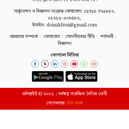
সার্কুলেশন ও বিজ্ঞাপন সংক্রান্ত যোগাযোগ: ০১৭১৫-৭৭৯৮৫৬,
০১৬১৬-৩০৮৫৮৬,
ইমেইল- doinikfeni@gmail.com
আমাদের সম্পর্কে
যোগাযোগ
গোপনীয়তার নীতি
শর্তাবলী
বিজ্ঞাপন
সোশ্যাল মিডিয়া
কপিরাইট © ২০২৬ । সর্বস্বত্ব সংরক্ষিত দৈনিক ফেনী
ডেভেলপার
টেক তরঙ্গ