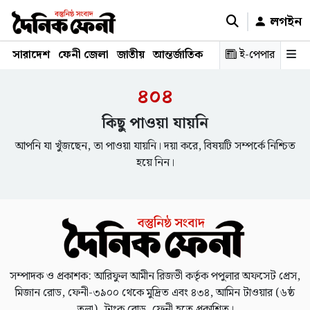
লগইন
সারাদেশ
ফেনী জেলা
জাতীয়
আন্তর্জাতিক
রাজনীতি
ই-পেপার
স্বাস্থ্য
শিক্ষ
৪০৪
কিছু পাওয়া যায়নি
আপনি যা খুঁজছেন, তা পাওয়া যায়নি। দয়া করে, বিষয়টি সম্পর্কে নিশ্চিত
হয়ে নিন।
সম্পাদক ও প্রকাশক: আরিফুল আমীন রিজভী কর্তৃক পপুলার অফসেট প্রেস,
মিজান রোড, ফেনী-৩৯০০ থেকে মুদ্রিত এবং ৪৩৪, আমিন টাওয়ার (৬ষ্ঠ
তলা), ট্রাংক রোড, ফেনী হতে প্রকাশিত।