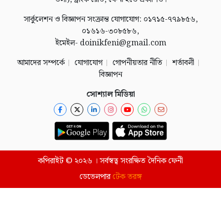
সার্কুলেশন ও বিজ্ঞাপন সংক্রান্ত যোগাযোগ: ০১৭১৫-৭৭৯৮৫৬,
০১৬১৬-৩০৮৫৮৬,
ইমেইল- doinikfeni@gmail.com
আমাদের সম্পর্কে
যোগাযোগ
গোপনীয়তার নীতি
শর্তাবলী
বিজ্ঞাপন
সোশ্যাল মিডিয়া
কপিরাইট © ২০২৬ । সর্বস্বত্ব সংরক্ষিত দৈনিক ফেনী
ডেভেলপার
টেক তরঙ্গ