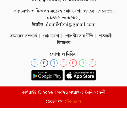
সার্কুলেশন ও বিজ্ঞাপন সংক্রান্ত যোগাযোগ: ০১৭১৫-৭৭৯৮৫৬,
০১৬১৬-৩০৮৫৮৬,
ইমেইল- doinikfeni@gmail.com
আমাদের সম্পর্কে
যোগাযোগ
গোপনীয়তার নীতি
শর্তাবলী
বিজ্ঞাপন
সোশ্যাল মিডিয়া
কপিরাইট © ২০২৬ । সর্বস্বত্ব সংরক্ষিত দৈনিক ফেনী
ডেভেলপার
টেক তরঙ্গ