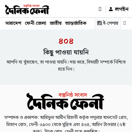
লগইন
সারাদেশ
ফেনী জেলা
জাতীয়
আন্তর্জাতিক
রাজনীতি
ই-পেপার
স্বাস্থ্য
শিক্ষ
৪০৪
কিছু পাওয়া যায়নি
আপনি যা খুঁজছেন, তা পাওয়া যায়নি। দয়া করে, বিষয়টি সম্পর্কে নিশ্চিত
হয়ে নিন।
সম্পাদক ও প্রকাশক: আরিফুল আমীন রিজভী কর্তৃক পপুলার অফসেট প্রেস,
মিজান রোড, ফেনী-৩৯০০ থেকে মুদ্রিত এবং ৪৩৪, আমিন টাওয়ার (৬ষ্ঠ
তলা), ট্রাংক রোড, ফেনী হতে প্রকাশিত।