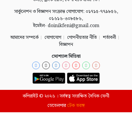
সার্কুলেশন ও বিজ্ঞাপন সংক্রান্ত যোগাযোগ: ০১৭১৫-৭৭৯৮৫৬,
০১৬১৬-৩০৮৫৮৬,
ইমেইল- doinikfeni@gmail.com
আমাদের সম্পর্কে
যোগাযোগ
গোপনীয়তার নীতি
শর্তাবলী
বিজ্ঞাপন
সোশ্যাল মিডিয়া
কপিরাইট © ২০২৬ । সর্বস্বত্ব সংরক্ষিত দৈনিক ফেনী
ডেভেলপার
টেক তরঙ্গ