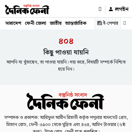
লগইন
সারাদেশ
ফেনী জেলা
জাতীয়
আন্তর্জাতিক
রাজনীতি
ই-পেপার
স্বাস্থ্য
শিক্ষ
৪০৪
কিছু পাওয়া যায়নি
আপনি যা খুঁজছেন, তা পাওয়া যায়নি। দয়া করে, বিষয়টি সম্পর্কে নিশ্চিত
হয়ে নিন।
সম্পাদক ও প্রকাশক: আরিফুল আমীন রিজভী কর্তৃক পপুলার অফসেট প্রেস,
মিজান রোড, ফেনী-৩৯০০ থেকে মুদ্রিত এবং ৪৩৪, আমিন টাওয়ার (৬ষ্ঠ
তলা), ট্রাংক রোড, ফেনী হতে প্রকাশিত।