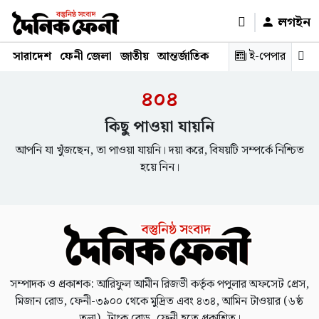
লগইন
সারাদেশ
ফেনী জেলা
জাতীয়
আন্তর্জাতিক
রাজনীতি
ই-পেপার
স্বাস্থ্য
শিক্ষ
৪০৪
কিছু পাওয়া যায়নি
আপনি যা খুঁজছেন, তা পাওয়া যায়নি। দয়া করে, বিষয়টি সম্পর্কে নিশ্চিত
হয়ে নিন।
সম্পাদক ও প্রকাশক: আরিফুল আমীন রিজভী কর্তৃক পপুলার অফসেট প্রেস,
মিজান রোড, ফেনী-৩৯০০ থেকে মুদ্রিত এবং ৪৩৪, আমিন টাওয়ার (৬ষ্ঠ
তলা), ট্রাংক রোড, ফেনী হতে প্রকাশিত।