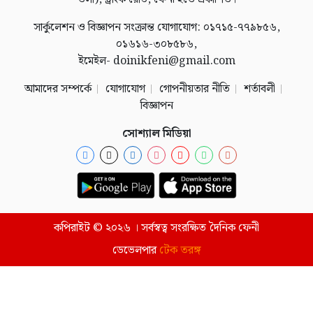
সার্কুলেশন ও বিজ্ঞাপন সংক্রান্ত যোগাযোগ: ০১৭১৫-৭৭৯৮৫৬,
০১৬১৬-৩০৮৫৮৬,
ইমেইল- doinikfeni@gmail.com
আমাদের সম্পর্কে
যোগাযোগ
গোপনীয়তার নীতি
শর্তাবলী
বিজ্ঞাপন
সোশ্যাল মিডিয়া
কপিরাইট © ২০২৬ । সর্বস্বত্ব সংরক্ষিত দৈনিক ফেনী
ডেভেলপার
টেক তরঙ্গ