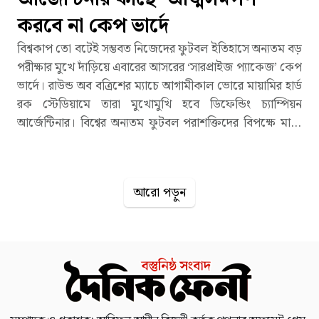
করবে না কেপ ভার্দে
বিশ্বকাপ তো বটেই সম্ভবত নিজেদের ফুটবল ইতিহাসে অন্যতম বড়
পরীক্ষার মুখে দাঁড়িয়ে এবারের আসরের ‘সারপ্রাইজ প্যাকেজ’ কেপ
ভার্দে। রাউন্ড অব বত্রিশের ম্যাচে আগামীকাল ভোরে মায়ামির হার্ড
রক স্টেডিয়ামে তারা মুখোমুখি হবে ডিফেন্ডিং চ্যাম্পিয়ন
আর্জেন্টিনার। বিশ্বের অন্যতম ফুটবল পরাশক্তিদের বিপক্ষে মাঠে
নামার আগে ম্যাচের শেষ মুহূর্ত পর্যান্ত লড়ে যাওয়ার কথা বললেন
কেপ ভার্দে কোচ পেদ্রো লেইতাও ব্রিতো, ফুটবল বিশ্ব ‘বুবিস্তা’
নামেই যাকে চেনে। প্রতিপক্ষ কেপ ভার্দেকে বেশ গুরুত্বের সঙ্গেই
আরো পড়ুন
দেখছে আর্জেন্টিনা। অবশ্য এটা কেবল ‘ভদ্রতা’ না। প্রথমবার
বিশ্বকাপ খেলতে নেমেই গ্রুপপর্বে কোনো ম্যাচ হারেনি মাত্র সাড়ে
পাঁচ লাখ জনসংখ্যার এই দ্বীপরাষ্ট্রটি। কেপ ভার্দে কোচও বললেন,
এখন আর প্রতিপক্ষরা আমাদের দুর্বল দল হিসেবে দেখে না। তার
মতে, এই সম্মান দলটি নিজেদের পারফরম্যান্স দিয়েই অর্জন
করেছে।বেশ আত্মবিশ্বাসের সঙ্গেই কেপ ভার্দে কোচ বলেন,
‘আমার মনে হয় আমরা এই সম্মানটা (বড় দলগুলোর কাছ থেকে)