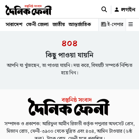
লগইন
সারাদেশ
ফেনী জেলা
জাতীয়
আন্তর্জাতিক
রাজনীতি
ই-পেপার
স্বাস্থ্য
শিক্ষ
৪০৪
কিছু পাওয়া যায়নি
আপনি যা খুঁজছেন, তা পাওয়া যায়নি। দয়া করে, বিষয়টি সম্পর্কে নিশ্চিত
হয়ে নিন।
সম্পাদক ও প্রকাশক: আরিফুল আমীন রিজভী কর্তৃক পপুলার অফসেট প্রেস,
মিজান রোড, ফেনী-৩৯০০ থেকে মুদ্রিত এবং ৪৩৪, আমিন টাওয়ার (৬ষ্ঠ
তলা), ট্রাংক রোড, ফেনী হতে প্রকাশিত।