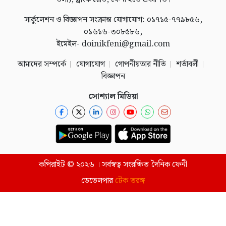
সার্কুলেশন ও বিজ্ঞাপন সংক্রান্ত যোগাযোগ: ০১৭১৫-৭৭৯৮৫৬,
০১৬১৬-৩০৮৫৮৬,
ইমেইল- doinikfeni@gmail.com
আমাদের সম্পর্কে
যোগাযোগ
গোপনীয়তার নীতি
শর্তাবলী
বিজ্ঞাপন
সোশ্যাল মিডিয়া
কপিরাইট © ২০২৬ । সর্বস্বত্ব সংরক্ষিত দৈনিক ফেনী
ডেভেলপার
টেক তরঙ্গ