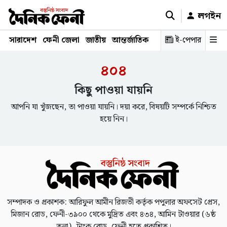
লগইন
সারাদেশ
ফেনী জেলা
জাতীয়
আন্তর্জাতিক
রাজনীতি
ই-পেপার
স্বাস্থ্য
শিক্ষ
৪০৪
কিছু পাওয়া যায়নি
আপনি যা খুঁজছেন, তা পাওয়া যায়নি। দয়া করে, বিষয়টি সম্পর্কে নিশ্চিত
হয়ে নিন।
সম্পাদক ও প্রকাশক: আরিফুল আমীন রিজভী কর্তৃক পপুলার অফসেট প্রেস,
মিজান রোড, ফেনী-৩৯০০ থেকে মুদ্রিত এবং ৪৩৪, আমিন টাওয়ার (৬ষ্ঠ
তলা), ট্রাংক রোড, ফেনী হতে প্রকাশিত।