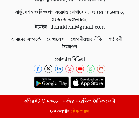
সার্কুলেশন ও বিজ্ঞাপন সংক্রান্ত যোগাযোগ: ০১৭১৫-৭৭৯৮৫৬,
০১৬১৬-৩০৮৫৮৬,
ইমেইল- doinikfeni@gmail.com
আমাদের সম্পর্কে
যোগাযোগ
গোপনীয়তার নীতি
শর্তাবলী
বিজ্ঞাপন
সোশ্যাল মিডিয়া
কপিরাইট © ২০২৬ । সর্বস্বত্ব সংরক্ষিত দৈনিক ফেনী
ডেভেলপার
টেক তরঙ্গ