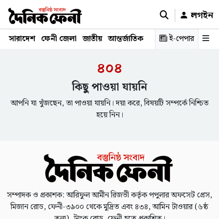
লগইন
সারাদেশ
ফেনী জেলা
জাতীয়
আন্তর্জাতিক
রাজনীতি
ই-পেপার
স্বাস্থ্য
শিক্ষ
৪০৪
কিছু পাওয়া যায়নি
আপনি যা খুঁজছেন, তা পাওয়া যায়নি। দয়া করে, বিষয়টি সম্পর্কে নিশ্চিত
হয়ে নিন।
সম্পাদক ও প্রকাশক: আরিফুল আমীন রিজভী কর্তৃক পপুলার অফসেট প্রেস,
মিজান রোড, ফেনী-৩৯০০ থেকে মুদ্রিত এবং ৪৩৪, আমিন টাওয়ার (৬ষ্ঠ
তলা), ট্রাংক রোড, ফেনী হতে প্রকাশিত।