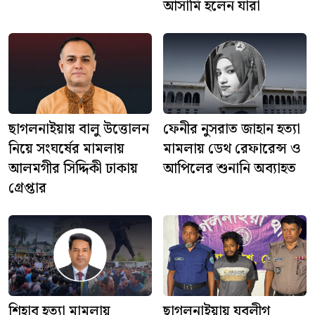
আসামি হলেন যারা
ছাগলনাইয়ায় বালু উত্তোলন
ফেনীর নুসরাত জাহান হত্যা
নিয়ে সংঘর্ষের মামলায়
মামলায় ডেথ রেফারেন্স ও
আলমগীর সিদ্দিকী ঢাকায়
আপিলের শুনানি অব্যাহত
গ্রেপ্তার
শিহাব হত্যা মামলায়
ছাগলনাইয়ায় যুবলীগ