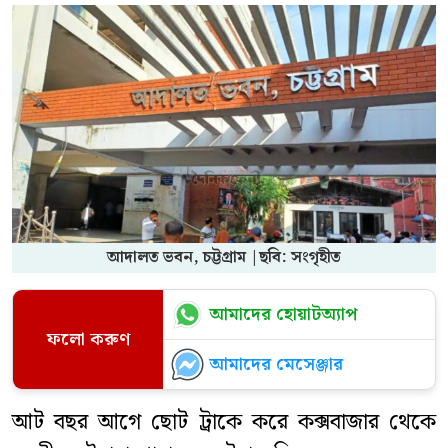
আদালত ভবন, চট্টগ্রাম |ছবি: সংগৃহীত
আমাদের হোয়াটঅ্যাপ
ফলো করুণ
আমাদের মেসেঞ্জার
আট বছর আগে ছোট ট্রাকে করে কক্সবাজার থেকে