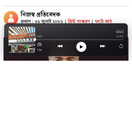
নিজস্ব প্রতিবেদক
প্রকাশ : ৩১ জুলাই ২০২৬
প্রিন্ট সংস্করণ
ফটো কার্ড
|
|
ট্রাকে কক্সবাজার থেকে
0:00
0:00
1.0x
ছাগলনাইয়ায় ফেনী নদী থেকে অবৈধভাবে বালু
উত্তোলন ও প্রশাসনের জব্দ করা বালু ভাগাভাগিকে