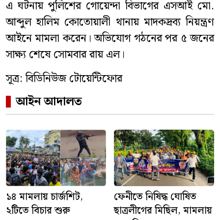
এ ঘটনায় পুলিশের গোয়েন্দা বিভাগের এসআই মো.
আব্দুল হালিম কোতোয়ালী থানায় মাদকদ্রব্য নিয়ন্ত্রণ
আইনে মামলা করেন। অভিযোগ গঠনের পর ৫ জনের
সাক্ষ্য শেষে সোমবার রায় এল।
সূত্র: বিডিনিউজ টোয়েন্টিফোর
আইন আদালত
১৪ মামলায় চার্জশিট,
ফেনীতে নিষিদ্ধ ঘোষিত
২টিতে বিচার শুরু
ছাত্রলীগের মিছিল, মামলায়