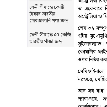
অস্ট্রেলিয়া কি
ফেনী সীমান্তে কোটি
তা একেবারে ন
টাকার ভারতীয়
অস্ট্রেলিয়া ও 
চোরাচালানি পণ্য জব্দ
শেষ ৩২ সম্পূর
ফেনী সীমান্তে ৫৭ কেজি
৭টায় মুখোমু
ভারতীয় গাঁজা জব্দ
সুইজারল্যান্
কোয়ার্টার ফা
ওপর নির্ভর ক
সেমিফাইনালে আ
নরওয়ে, মেক্স
আর সব বাধা ড
প্যারাগুয়ে, ফ্
বেলজিয়াম। এই