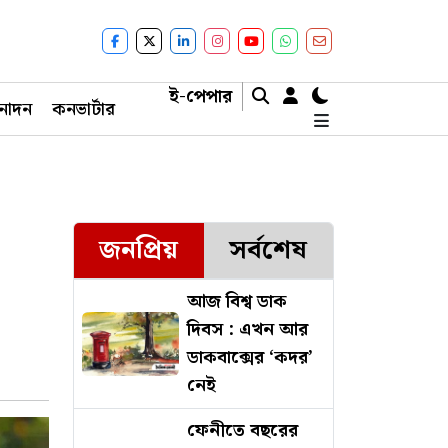
ই-পেপার
নোদন
কনভার্টার
জনপ্রিয়
সর্বশেষ
আজ বিশ্ব ডাক
দিবস : এখন আর
ডাকবাক্সের ‘কদর’
নেই
ফেনীতে বছরের