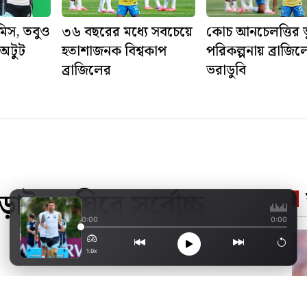
 মিস, তবুও
৩৬ বছরের মধ্যে সবচেয়ে
কোচ আনচেলত্তির 
অটুট
হতাশাজনক বিশ্বকাপ
পরিকল্পনায় ব্রাজিল
ব্রাজিলের
ভরাডুবি
লড়াইকে ঘিরে সর্বোচ্চ
কেপ ভার্দেকে হারালে শ
0:00
0:00
1.0x
ো