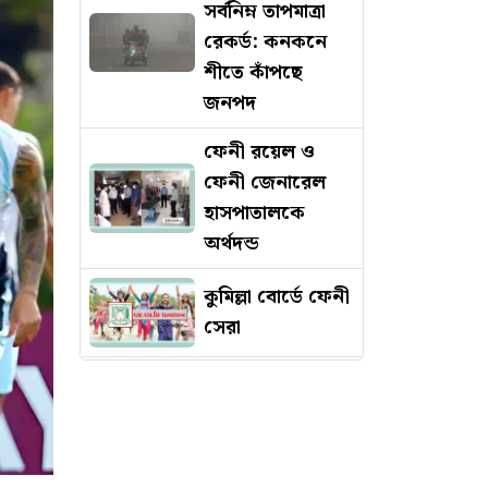
সর্বনিম্ন তাপমাত্রা
রেকর্ড: কনকনে
শীতে কাঁপছে
জনপদ
ফেনী রয়েল ও
ফেনী জেনারেল
হাসপাতালকে
অর্থদন্ড
কুমিল্লা বোর্ডে ফেনী
সেরা
দশ মিনিটের
ব্যবধানে দ্বিতীয়
দুর্ঘটনায় মৃত্যু হল
প্রকৌশলীর