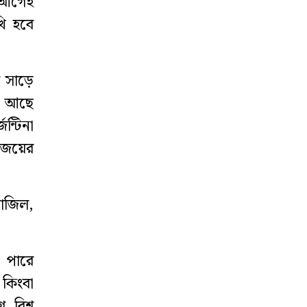
া আগেই
খি হবে
‘ঈদে ফেনী এলে
বাধ্যতামূলক
কোয়ারেন্টিন’
ল সাড়ে
য় আছে
্টিনা
 জয়ের
রাজিল,
 পারে
 কিংবা
বিশ্ব