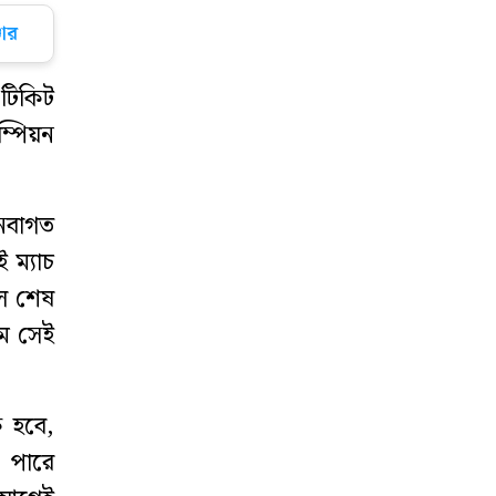
ার
নিউইয়র্কে ‘করোনা’
যুদ্ধে বীরদর্পে
লড়ছে ফেনীর মেয়ে
টিকিট
ম্পিয়ন
আগামীকাল
ফেনীকে শতভাগ
বিদ্যুতায়িত জেলা
 নবাগত
হিসেবে ঘোষণা
 ম্যাচ
দেবেন প্রধানমন্ত্রী
লে শেষ
২০০ রোটার‍্যাক্ট
মে সেই
ক্লাবকে নেতৃত্ব
দেবেন ফেনীর অপু
ে হবে,
করোনা কেড়ে নিল
 পারে
ফেনীর আরেক
সন্তান জসিমের প্রাণ