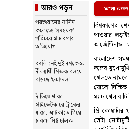
আরও পড়ুন
ফলো করুণ
পরশুরামের নাসিম
বিশ্বকাপের 
কলেজে 'সমন্বয়ক'
পাওয়ার লড়াইয়
পরিচয়ে প্রতারণার
আর্জেন্টিনাও। 
অভিযোগ
বাংলাদেশ সময়
বদলি নেই দুই দশকেও,
দলের মুখোমুখি 
দীর্ঘস্থায়ী শিক্ষক বলয়ে
খেলতে নামবে।
বাড়ছে ‘কোন্দল’
ষোলো নিশ্চিত
ম্যাচ খেলার ট
দাঁড়িয়ে থাকা
প্রাইভেটকারে ট্রাকের
প্রি-কোয়ার্ট
ধাক্কা, আটকাতে গিয়ে
সেটা মোটামু
চাকায় পিষ্ট চালক