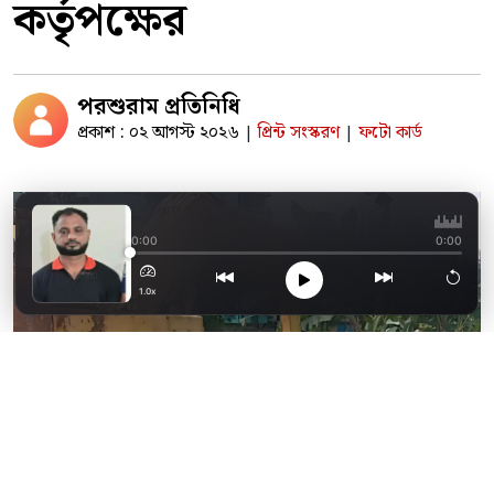
কর্তৃপক্ষের
পরশুরাম প্রতিনিধি
প্রকাশ : ০২ আগস্ট ২০২৬
প্রিন্ট সংস্করণ
ফটো কার্ড
|
|
নোয়াখালীর সেনবাগের 
0:00
0:00
1.0x
ছবি: দৈনিক ফেনী