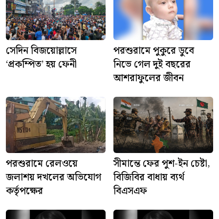
সেদিন বিজয়োল্লাসে
পরশুরামে পুকুরে ডুবে
‘প্রকম্পিত’ হয় ফেনী
নিভে গেল দুই বছরের
আশরাফুলের জীবন
পরশুরামে রেলওয়ে
সীমান্তে ফের পুশ-ইন চেষ্টা,
জলাশয় দখলের অভিযোগ
বিজিবির বাধায় ব্যর্থ
কর্তৃপক্ষের
বিএসএফ