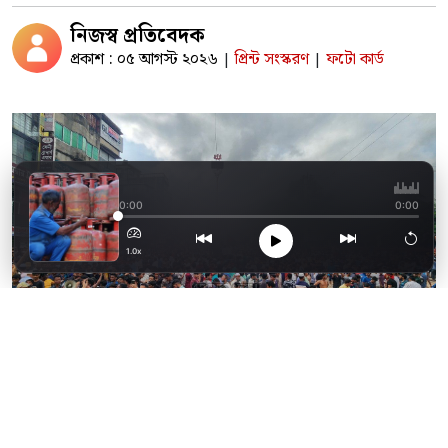
নিজস্ব প্রতিবেদক
প্রকাশ : ০৫ আগস্ট ২০২৬
প্রিন্ট সংস্করণ
ফটো কার্ড
|
|
আবারও দাম কমলো এলপি
0:00
0:00
1.0x
২০২৪ সালের ৫ আগস্ট দুপুরে ‘বিজয়’ উদযাপনে ফেনীর ট্রাঙ্ক রোডে
নারী, পুরুষ, শিশু, কিশোরসহ বিভিন্ন স্তরের মানুষের ঢল। ছবি :
দৈনিক ফেনী