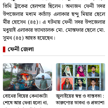
তিনি ট্রাকের হেলপার ছিলেন। অন্যজন ফেনী সদর
উপজেলার মধ্যম কাচাঁড় এলাকার ছন্দু মিয়ার ছেলে
মীর হোসেন (৪৫)। এ ঘটনায় ফেনী সদর উপজেলার
মধুয়াই এলাকার ভ্যানচালক মো. মোস্তফার ছেলে মো.
সুমন (৪৫) আহত হয়েছেন।
ফেনী জেলা
বোনের বিয়ের কেনাকাটা
জুলাইয়ের স্বপ্ন ও বাস্তবতা :
শেষে আর ফেরা হলো না,
তারুণ্যের ভাবনা ও প্রত্যাশা