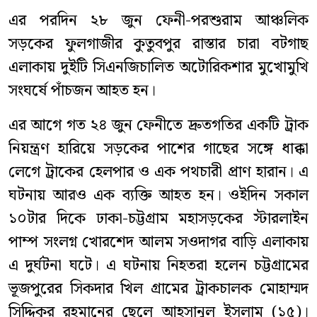
এর পরদিন ২৮ জুন ফেনী-পরশুরাম আঞ্চলিক
সড়কের ফুলগাজীর কুতুবপুর রাস্তার চারা বটগাছ
এলাকায় দুইটি সিএনজিচালিত অটোরিকশার মুখোমুখি
সংঘর্ষে পাঁচজন আহত হন।
এর আগে গত ২৪ জুন ফেনীতে দ্রুতগতির একটি ট্রাক
নিয়ন্ত্রণ হারিয়ে সড়কের পাশের গাছের সঙ্গে ধাক্কা
লেগে ট্রাকের হেলপার ও এক পথচারী প্রাণ হারান। এ
ঘটনায় আরও এক ব্যক্তি আহত হন। ওইদিন সকাল
১০টার দিকে ঢাকা-চট্টগ্রাম মহাসড়কের স্টারলাইন
পাম্প সংলগ্ন খোরশেদ আলম সওদাগর বাড়ি এলাকায়
এ দুর্ঘটনা ঘটে। এ ঘটনায় নিহতরা হলেন চট্টগ্রামের
ভূজপুরের সিকদার খিল গ্রামের ট্রাকচালক মোহাম্মদ
সিদ্দিকুর রহমানের ছেলে আহসানুল ইসলাম (১৫)।