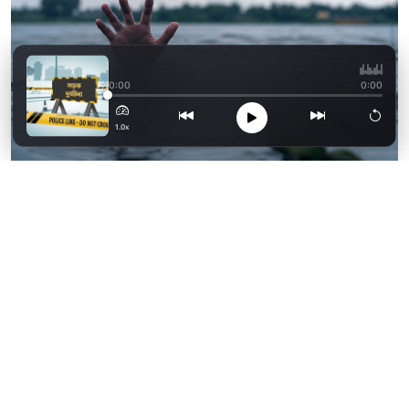
ফেনীতে সড়ক দুর্ঘটনায় ব
0:00
0:00
1.0x
ছাগলনাইয়া পুকুরের পানিতে ডুবে সামির নামে দুই
বছর বয়সী এক শিশুর মৃত্যু হয়েছে। আজ বুধবার (৫
আগস্ট) দুপুরে উত্তর কুহুমা গ্রামের নাছিরা দিঘী
সমাজের দিন মোহাম্মদ মিঝি বাড়িতে এ ঘটনা ঘটে।
নিহত সামির কুহুমা গ্রামের সিঙ্গাপুর প্রবাসী নুরুন্নবীর
ছেলে।
এ ব্যাপারে সামিরের জ্যাঠা জসিম সওদাগর জানান,