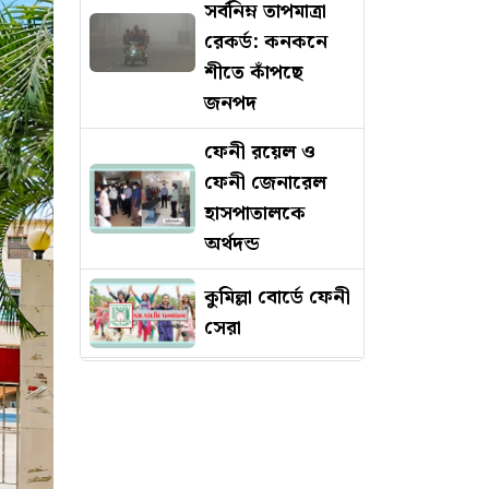
সর্বনিম্ন তাপমাত্রা
রেকর্ড: কনকনে
শীতে কাঁপছে
জনপদ
ফেনী রয়েল ও
ফেনী জেনারেল
হাসপাতালকে
অর্থদন্ড
কুমিল্লা বোর্ডে ফেনী
সেরা
দশ মিনিটের
ব্যবধানে দ্বিতীয়
দুর্ঘটনায় মৃত্যু হল
প্রকৌশলীর