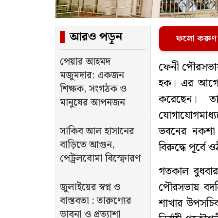
আরও পড়ুন
ফলো করুণ
পেয়ার আহমদ
ফেনী পৌরসভায়
মজুমদার: একজন
হক। এর আগে দ
শিক্ষক, সংগঠক ও
করেছেন। ত
মানুষের আপনজন
যোগাযোগমাধ্য
ভবনের নকশা অ
সাকিব আল হাসানের
বাড়িতে আগুন,
বিরুদ্ধে পূর্ব
পেট্রলবোমা বিস্ফোরণ
গতকাল বুধবার
পৌরসভায় বদল
জুলাইয়ের স্বপ্ন ও
বাস্তবতা : তারুণ্যের
শাখার উপসচিব
ভাবনা ও প্রত্যাশা