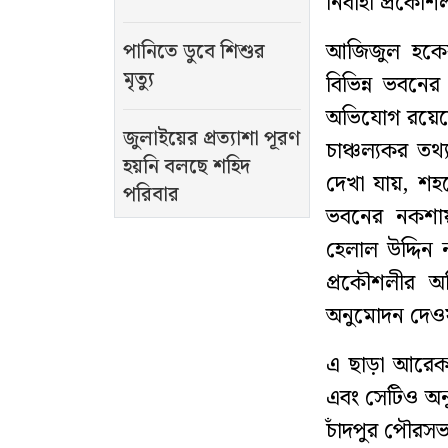
নির্বাহী প্রক
আজিজুল হকের
পানিতে ডুবে শিশুর
মৃত্যু
বিভিন্ন ভবনে
অভিযোগ রয়েছে
জুলাইয়ের প্রত্যাশা পূরণ
চাঞ্চল্যকর ত
হয়নি বলছে শহিদ
দেখা যায়, শহ
পরিবার
ভবনের নকশায় 
হেলাল উদ্দিন
প্রকৌশলীর অ
অনুমোদন দেও
এ ছাড়া আরেকট
এবং সেটিও অন
চাঁদপুর পৌরসভা