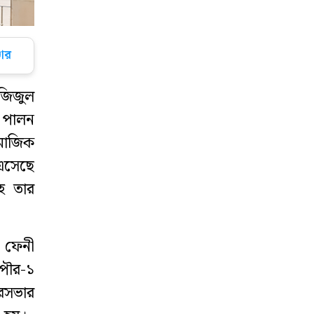
নিউইয়র্কে ‘করোনা’
যুদ্ধে বীরদর্পে
ার
লড়ছে ফেনীর মেয়ে
আগামীকাল
জিজুল
ফেনীকে শতভাগ
ব পালন
বিদ্যুতায়িত জেলা
াজিক
হিসেবে ঘোষণা
 এসেছে
দেবেন প্রধানমন্ত্রী
সহ তার
২০০ রোটার‍্যাক্ট
ক্লাবকে নেতৃত্ব
দেবেন ফেনীর অপু
 ফেনী
পৌর-১
করোনা কেড়ে নিল
রসভার
ফেনীর আরেক
সন্তান জসিমের প্রাণ