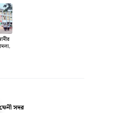
স্বামীর
মামলা,
ফেনী সদর
নকশায় ফেনী পৌর এলাকায় বাড়ি নির্মাণের শঙ্কা