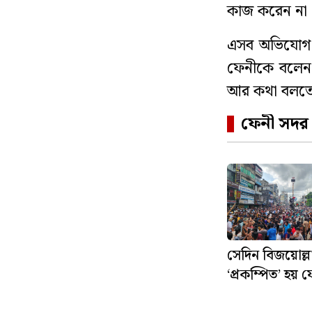
কাজ করেন না এ
এসব অভিযোগ প
ফেনীকে বলেন
আর কথা বলতে 
ফেনী সদর
সেদিন বিজয়োল্ল
‘প্রকম্পিত’ হয় ফ