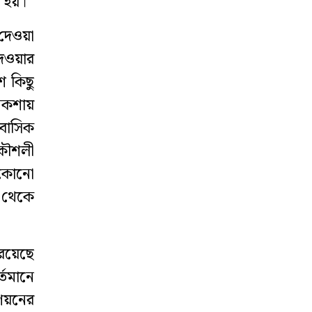
া হয়।
‘ঈদে ফেনী এলে
দেওয়া
বাধ্যতামূলক
েওয়ার
কোয়ারেন্টিন’
 কিছু
নকশায়
বাসিক
কৌশলী
 কোনো
 থেকে
 রয়েছে
তমানে
রণয়নের