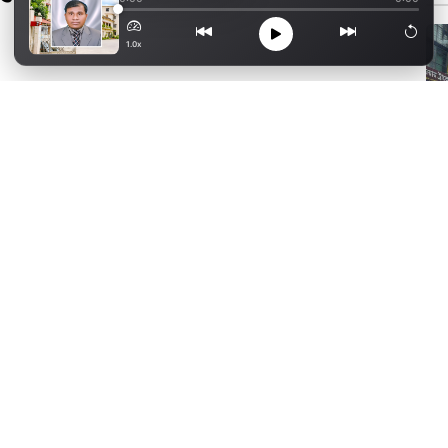
1.0x
ো