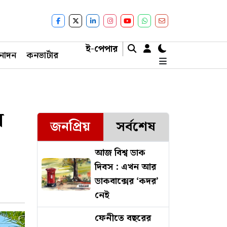
ই-পেপার
নোদন
কনভার্টার
য়
জনপ্রিয়
সর্বশেষ
আজ বিশ্ব ডাক
দিবস : এখন আর
ডাকবাক্সের ‘কদর’
নেই
ফেনীতে বছরের