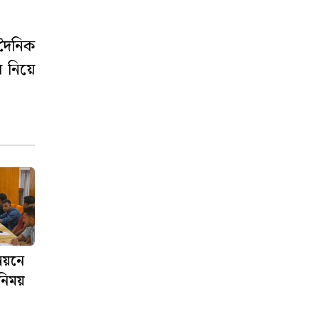
 দৈনিক
 নিয়ে
্নয়নে
নিময়