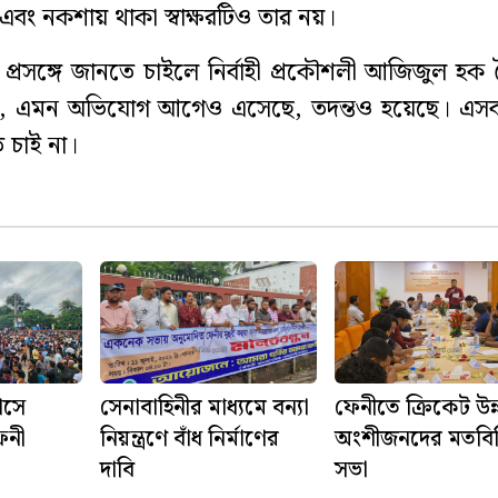
বং নকশায় থাকা স্বাক্ষরটিও তার নয়।
্রসঙ্গে জানতে চাইলে নির্বাহী প্রকৌশলী আজিজুল হক
, এমন অভিযোগ আগেও এসেছে, তদন্তও হয়েছে। এসব
চাই না।
াসে
সেনাবাহিনীর মাধ্যমে বন্যা
ফেনীতে ক্রিকেট উন
েনী
নিয়ন্ত্রণে বাঁধ নির্মাণের
অংশীজনদের মতবি
দাবি
সভা