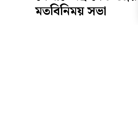
মতবিনিময় সভা
স্পোর্টস ডেস্ক
প্রকাশ : ০৮ জুলাই ২০২৬
প্রিন্ট সংস্করণ
ফট
|
|
কার্ড