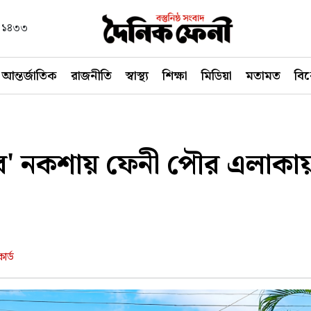
বণ ১৪৩৩
আন্তর্জাতিক
রাজনীতি
স্বাস্থ্য
শিক্ষা
মিডিয়া
মতামত
বি
র' নকশায় ফেনী পৌর এলাকা
ার্ড