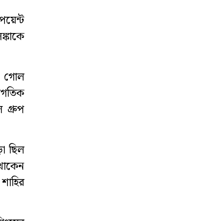
নিউইয়র্কে ‘করোনা’
 পয়েন্ট
যুদ্ধে বীরদর্পে
ঙ্কাকে
লড়ছে ফেনীর মেয়ে
আগামীকাল
-২ গোল
ফেনীকে শতভাগ
বাগতিক
বিদ্যুতায়িত জেলা
হিসেবে ঘোষণা
 গ্রুপ
দেবেন প্রধানমন্ত্রী
২০০ রোটার‍্যাক্ট
ড়া ছিল
ক্লাবকে নেতৃত্ব
 থাকেন
দেবেন ফেনীর অপু
 শাহির
করোনা কেড়ে নিল
ফেনীর আরেক
সন্তান জসিমের প্রাণ