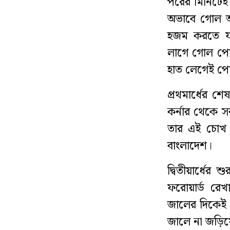
পরের মিনিটেই 
অভাবে গোল আ
হজম করতে যাচ্
লাগে গোল পোস
হাত লেগেই পো
প্রথমার্ধের শ
কর্নার থেকে 
তার এই চোখ 
বাংলাদেশ।
দ্বিতীয়ার্ধে
ফরোয়ার্ড রেখ
জালের দিকেই 
জালে না জড়িয়