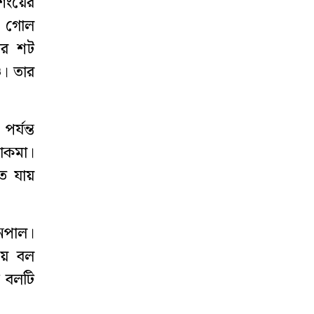
শিংয়ের
ি গোল
‘ঈদে ফেনী এলে
লার শট
বাধ্যতামূলক
কোয়ারেন্টিন’
ও। তার
র্যন্ত
াকমা।
ে যায়
েপাল।
য়ে বল
ু বলটি