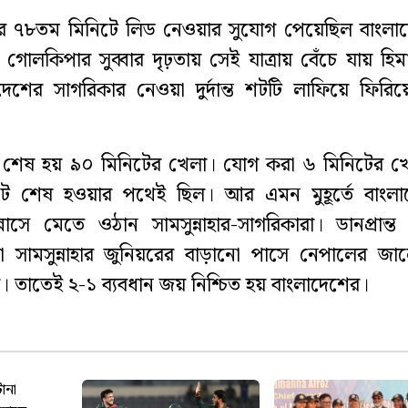
চর ৭৮তম মিনিটে লিড নেওয়ার সুযোগ পেয়েছিল বাংলা
র গোলকিপার সুব্বার দৃঢ়তায় সেই যাত্রায় বেঁচে যায় হি
দেশের সাগরিকার নেওয়া দুর্দান্ত শটটি লাফিয়ে ফিরি
ই শেষ হয় ৯০ মিনিটের খেলা। যোগ করা ৬ মিনিটের খ
নিট শেষ হওয়ার পথেই ছিল। আর এমন মুহূর্তে বাংলা
লাসে মেতে ওঠান সামসুন্নাহার-সাগরিকারা। ডানপ্রান্
সামসুন্নাহার জুনিয়রের বাড়ানো পাসে নেপালের জা
। তাতেই ২-১ ব্যবধান জয় নিশ্চিত হয় বাংলাদেশের।