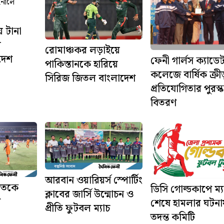
 টানা
র
রোমাঞ্চকর লড়াইয়ে
দেশ
ফেনী গার্লস ক্যাডে
পাকিস্তানকে হারিয়ে
কলেজে বার্ষিক ক্রী
সিরিজ জিতল বাংলাদেশ
প্রতিযোগিতার পুরস্ক
বিতরণ
আরবান ওয়ারিয়র্স স্পোর্টিং
রতকে
ডিসি গোল্ডকাপে ম্য
ক্লাবের জার্সি উন্মোচন ও
শ
শেষে হামলার ঘটনা
প্রীতি ফুটবল ম্যাচ
তদন্ত কমিটি