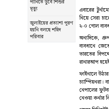
পানিতে ডুবে শিশুর
মৃত্যু
এবারের টুর্নামে
নিয়ে সেরা চার
জুলাইয়ের প্রত্যাশা পূরণ
২-০ গোল ব্যবধ
হয়নি বলছে শহিদ
পরিবার
অন্যদিকে, গ্র
ব্যবধানে জেতে
ভারতের বিপক্ষ
রানারআপ হয়েই
ফাইনালে উঠার 
চ্যাম্পিয়নরা
নেপালের ফুটবল
নেওয়া কর্নার