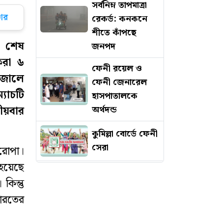
সর্বনিম্ন তাপমাত্রা
ার
রেকর্ড: কনকনে
শীতে কাঁপছে
ে শেষ
জনপদ
করা ৬
ফেনী রয়েল ও
 জালে
ফেনী জেনারেল
যাচটি
হাসপাতালকে
অর্থদন্ড
ীয়বার
কুমিল্লা বোর্ডে ফেনী
সেরা
রোপা।
হয়েছে
দশ মিনিটের
িন্তু
ব্যবধানে দ্বিতীয়
ভারতের
দুর্ঘটনায় মৃত্যু হল
প্রকৌশলীর