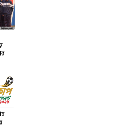
ট
ড়া
ার
াচ
য়