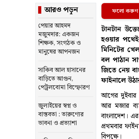
আরও পড়ুন
ফলো করুণ
পেয়ার আহমদ
টানটান উত্ত
মজুমদার: একজন
হওয়ার পথেই
শিক্ষক, সংগঠক ও
মিনিটের খেল
মানুষের আপনজন
বল পাঠান সাগ
জিতে নেয় বাং
সাকিব আল হাসানের
বাড়িতে আগুন,
ফাইনালে উঠার
পেট্রলবোমা বিস্ফোরণ
আগের দুইবার 
আর মজার ব্যা
জুলাইয়ের স্বপ্ন ও
বাস্তবতা : তারুণ্যের
বাংলাদেশ। এর
ভাবনা ও প্রত্যাশা
প্রথমবার ফাই
বিপক্ষে।