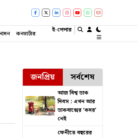
ই-পেপার
নোদন
কনভার্টার
জনপ্রিয়
সর্বশেষ
আজ বিশ্ব ডাক
দিবস : এখন আর
ডাকবাক্সের ‘কদর’
নেই
ফেনীতে বছরের