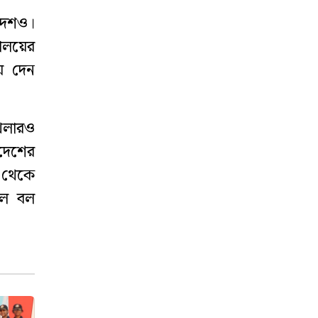
দেশও।
মালয়ের
য়ে দেন
েলারও
দেশের
ত থেকে
লে বল