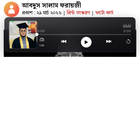
আবদুস সালাম ফরায়জী
প্রকাশ : ২৯ মার্চ ২০২৬
প্রিন্ট সংস্করণ
ফটো কার্ড
|
|
আল আজহার বিশ্ববিদ্য
0:00
0:00
1.0x
কিছু মানুষের বিদায় নিছক মৃত্যুসংবাদ নয়—তা হয়ে
ওঠে একটি সময়ের নীরব ভাঙন। সদ্যপ্রয়াত লেখক,