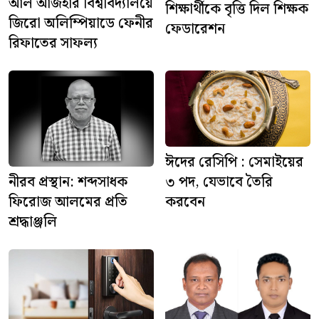
আল আজহার বিশ্ববিদ্যালয়ে
শিক্ষার্থীকে বৃত্তি দিল শিক্ষক
জিরো অলিম্পিয়াডে ফেনীর
ফেডারেশন
রিফাতের সাফল্য
ঈদের রেসিপি : সেমাইয়ের
৩ পদ, যেভাবে তৈরি
নীরব প্রস্থান: শব্দসাধক
করবেন
ফিরোজ আলমের প্রতি
শ্রদ্ধাঞ্জলি