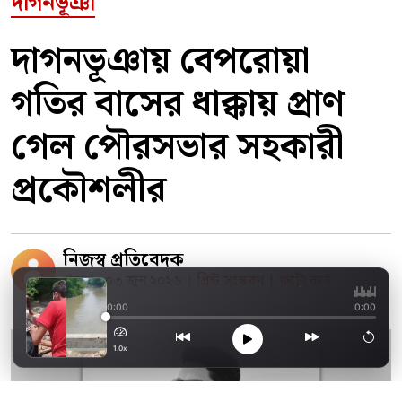
দাগনভূঞা
দাগনভূঞায় বেপরোয়া
গতির বাসের ধাক্কায় প্রাণ
গেল পৌরসভার সহকারী
প্রকৌশলীর
নিজস্ব প্রতিবেদক
প্রকাশ : ০৩ জুন ২০২৬
প্রিন্ট সংস্করণ
ফটো কার্ড
|
|
দাগনভূঞায় দাম না পেয়ে
0:00
0:00
1.0x