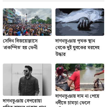
দাগনভূঞায় পৃথক স্থান
সেদিন বিজয়োল্লাসে
থেকে দুই যুবকের মরদেহ
‘প্রকম্পিত’ হয় ফেনী
উদ্ধার
দাগনভূঞায় দাম না পেয়ে
দাগনভূঞায় বেপরোয়া
নদীতে চামড়া ফেলে