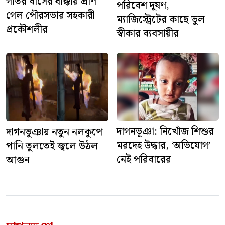
গতির বাসের ধাক্কায় প্রাণ
পরিবেশ দূষণ,
গেল পৌরসভার সহকারী
ম্যাজিস্ট্রেটের কাছে ভুল
প্রকৌশলীর
স্বীকার ব্যবসায়ীর
দাগনভূঞা: নিখোঁজ শিশুর
দাগনভূঞায় নতুন নলকূপে
মরদেহ উদ্ধার, ‘অভিযোগ’
পানি তুলতেই জ্বলে উঠল
নেই পরিবারের
আগুন