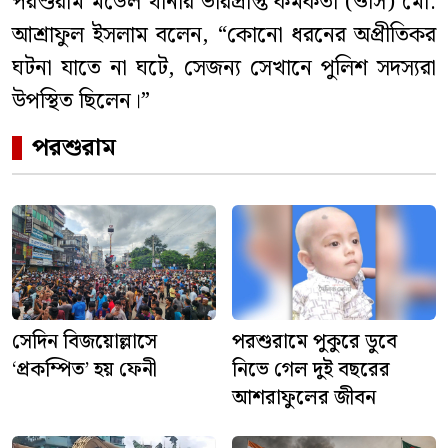
পরশুরাম মডেল থানার ভারপ্রাপ্ত কর্মকর্তা (ওসি) মো.
আশ্রাফুল ইসলাম বলেন, “কোনো ধরনের অপ্রীতিকর
ঘটনা যাতে না ঘটে, সেজন্য সেখানে পুলিশ সদস্যরা
উপস্থিত ছিলেন।”
পরশুরাম
সেদিন বিজয়োল্লাসে
পরশুরামে পুকুরে ডুবে
‘প্রকম্পিত’ হয় ফেনী
নিভে গেল দুই বছরের
আশরাফুলের জীবন