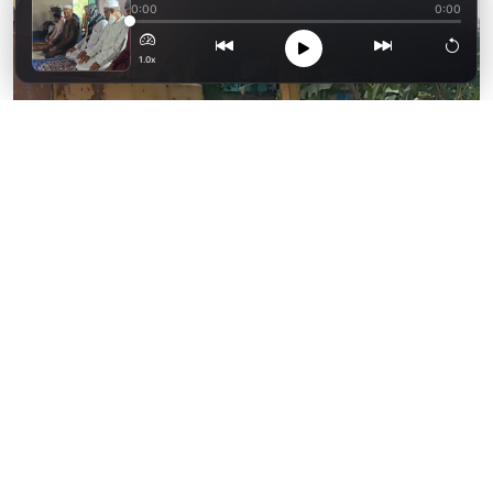
0:00
0:00
1.0x
ছবি: দৈনিক ফেনী
পরশুরামে তাজুল ইসলাম নামে স্থানীয় এক
ঠিকাদারের বিরুদ্ধে রেলওয়ের মালিকানাধীন জলাশয়
ভরাট করে দখল করার অভিযোগ উঠেছে। এ ঘটনায়
থানায় পরশুরাম থানায় এফআইআর গ্রহণের আবেদন
করেছে রেল কর্তৃপক্ষ।
গত ২৯ জুলাই বাংলাদেশ রেলওয়ে চট্টগ্রামের অধীন