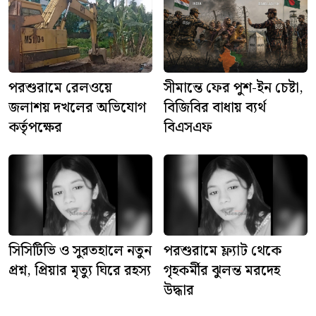
পরশুরামে রেলওয়ে
সীমান্তে ফের পুশ-ইন চেষ্টা,
জলাশয় দখলের অভিযোগ
বিজিবির বাধায় ব্যর্থ
কর্তৃপক্ষের
বিএসএফ
সিসিটিভি ও সুরতহালে নতুন
পরশুরামে ফ্ল্যাট থেকে
প্রশ্ন, প্রিয়ার মৃত্যু ঘিরে রহস্য
গৃহকর্মীর ঝুলন্ত মরদেহ
উদ্ধার