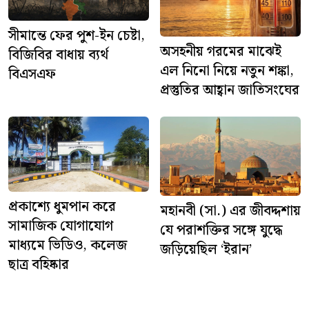
সীমান্তে ফের পুশ-ইন চেষ্টা,
অসহনীয় গরমের মাঝেই
বিজিবির বাধায় ব্যর্থ
এল নিনো নিয়ে নতুন শঙ্কা,
বিএসএফ
প্রস্তুতির আহ্বান জাতিসংঘের
প্রকাশ্যে ধুমপান করে
মহানবী (সা.) এর জীবদ্দশায়
সামাজিক যোগাযোগ
যে পরাশক্তির সঙ্গে যুদ্ধে
মাধ্যমে ভিডিও, কলেজ
জড়িয়েছিল ‘ইরান’
ছাত্র বহিষ্কার