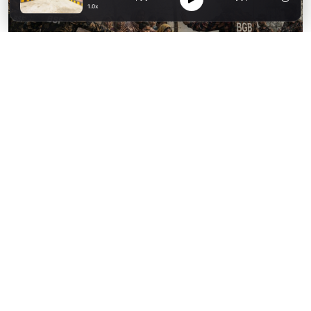
1.0x
ছবি : প্রতিকী/ এআই দ্বারা তৈরি
দিনের ব্যবধানে ফের পরশুরাম সীমান্তে ৪ ভারতীয়
নাগরিককে পুশ-ইন চেষ্টা করলো বিএসএফ। এবারো
বিজিবির কঠোর দৃঢ়তায় ব্যর্থ হল ভারতীয় সীমান্ত রক্ষী
বাহিনীর আরেকটি পুশ-ইন প্রচেষ্টা। রোববার (২৬
জুলাই) দুপুর ৩টার দিকে উপজেলার বক্সমাহমুদ
ইউনিয়নের কেতরাঙ্গা সীমান্ত এলাকায় এ ঘটনা
ঘটেছে।