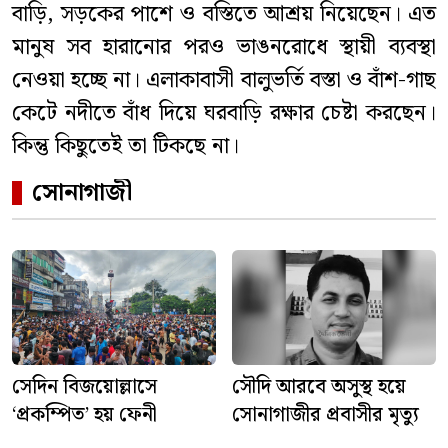
বাড়ি, সড়কের পাশে ও বস্তিতে আশ্রয় নিয়েছেন। এত
মানুষ সব হারানোর পরও ভাঙনরোধে স্থায়ী ব্যবস্থা
নেওয়া হচ্ছে না। এলাকাবাসী বালুভর্তি বস্তা ও বাঁশ-গাছ
কেটে নদীতে বাঁধ দিয়ে ঘরবাড়ি রক্ষার চেষ্টা করছেন।
কিন্তু কিছুতেই তা টিকছে না।
সোনাগাজী
সেদিন বিজয়োল্লাসে
সৌদি আরবে অসুস্থ হয়ে
‘প্রকম্পিত’ হয় ফেনী
সোনাগাজীর প্রবাসীর মৃত্যু