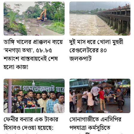
ডাঙ্গি খালের প্রাক্কলন ব্যয়ে
দুই মাস ধরে খোলা মুহুরী
‘মনগড়া তথ্য’, ৫৮.৮৫
রেগুলেটরের ৪০
শতাংশ বাস্তবায়নেই শেষ
জলকপাট
হলো কাজ!
ফেনীর বন্যার এক টাকার
সোনাগাজীতে এনসিপির
হিসাবও দেওয়া হয়েছে:
পদযাত্রা কর্মসূচিতে