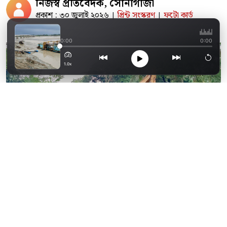
নিজস্ব প্রতিবেদক, সোনাগাজী
প্রকাশ : ৩০ জুলাই ২০২৬
প্রিন্ট সংস্করণ
ফটো কার্ড
|
|
সোনাগাজীতে তীব্র নদী 
0:00
0:00
1.0x
সোনাগাজীর ডাঙ্গি খাল পুনর্খনন প্রকল্পে প্রাক্কলন,
বাস্তবায়নের অগ্রগতি এবং সরকারি অর্থ ব্যয়ের হিসাব
নিয়ে নতুন করে প্রশ্ন উঠেছে। জেলা প্রশাসনের তথ্য