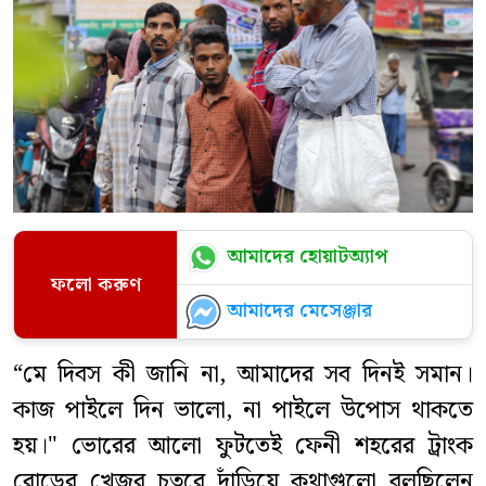
আমাদের হোয়াটঅ্যাপ
ফলো করুণ
আমাদের মেসেঞ্জার
“মে দিবস কী জানি না, আমাদের সব দিনই সমান।
কাজ পাইলে দিন ভালো, না পাইলে উপোস থাকতে
হয়।" ভোরের আলো ফুটতেই ফেনী শহরের ট্রাংক
রোডের খেজুর চত্বরে দাঁড়িয়ে কথাগুলো বলছিলেন