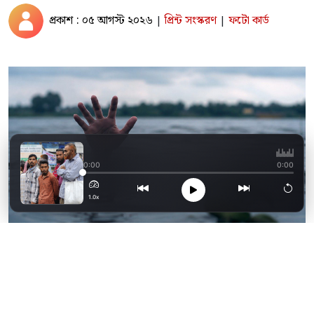
প্রকাশ : ০৫ আগস্ট ২০২৬
প্রিন্ট সংস্করণ
ফটো কার্ড
|
|
‘মে দিবস কী জানি না,
0:00
0:00
1.0x
ছাগলনাইয়া পুকুরের পানিতে ডুবে সামির নামে দুই
বছর বয়সী এক শিশুর মৃত্যু হয়েছে। আজ বুধবার (৫
আগস্ট) দুপুরে উত্তর কুহুমা গ্রামের নাছিরা দিঘী