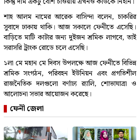
কিন্তু দাম একটু বেশি চাওয়ায় এখনও কাউকে নিইনি।
শাহ আলম নামের আরেক বাসিন্দা বলেন, চাকরির
সুবাদে ঢাকায় থাকি। আজ সকালে ফেনীতে এসেছি।
বাড়িতে মাটি কাটার জন্য দুইজন শ্রমিক লাগবে, তাই
সরাসরি ট্রাংক রোডে চলে এসেছি।
১লা মে মহান মে দিবস উপলক্ষে আজ ফেনীতে বিভিন্ন
শ্রমিক সংগঠন, পরিবহন ইউনিয়ন এবং প্রগতিশীল
রাজনৈতিক দলগুলো বর্ণাঢ্য র‌্যালি, শোভাযাত্রা ও
আলোচনা সভার আয়োজন করেছে।
ফেনী জেলা