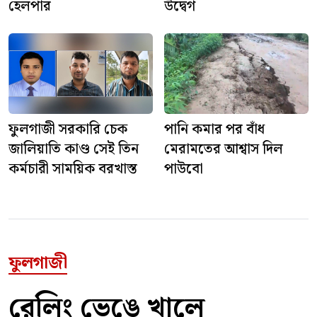
হেলপার
উদ্বেগ
ফুলগাজী সরকারি চেক
পানি কমার পর বাঁধ
জালিয়াতি কাণ্ড সেই তিন
মেরামতের আশ্বাস দিল
কর্মচারী সাময়িক বরখাস্ত
পাউবো
ফুলগাজী
রেলিং ভেঙে খালে