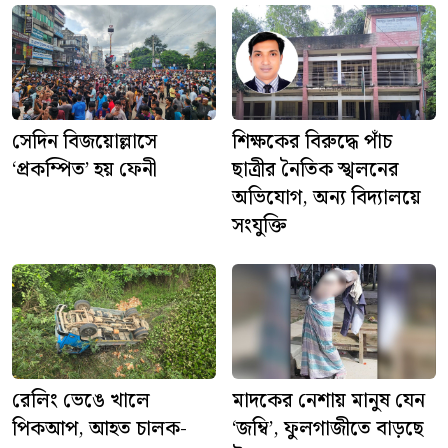
সেদিন বিজয়োল্লাসে
শিক্ষকের বিরুদ্ধে পাঁচ
‘প্রকম্পিত’ হয় ফেনী
ছাত্রীর নৈতিক স্খলনের
অভিযোগ, অন্য বিদ্যালয়ে
সংযুক্তি
রেলিং ভেঙে খালে
মাদকের নেশায় মানুষ যেন
পিকআপ, আহত চালক-
‘জম্বি’, ফুলগাজীতে বাড়ছে