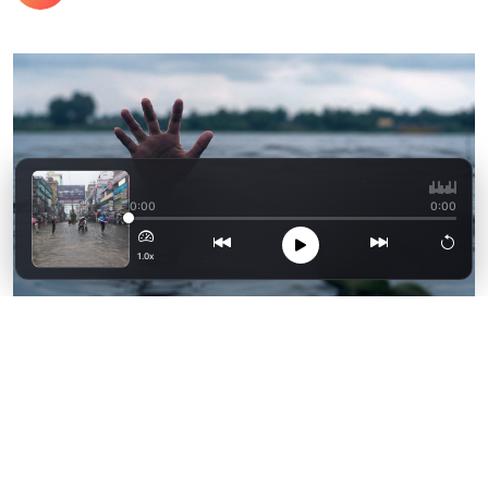
কালবৈশাখীসহ ভারী বর্ষণ
0:00
0:00
1.0x
ছাগলনাইয়া পুকুরের পানিতে ডুবে সামির নামে দুই
বছর বয়সী এক শিশুর মৃত্যু হয়েছে। আজ বুধবার (৫
আগস্ট) দুপুরে উত্তর কুহুমা গ্রামের নাছিরা দিঘী
সমাজের দিন মোহাম্মদ মিঝি বাড়িতে এ ঘটনা ঘটে।