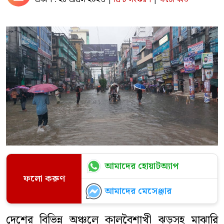
আমাদের হোয়াটঅ্যাপ
ফলো করুণ
আমাদের মেসেঞ্জার
দেশের বিভিন্ন অঞ্চলে কালবৈশাখী ঝড়সহ মাঝারি