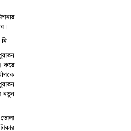
মিশনার
বে।
 নি।
পুরাতন
না করে
্মাণকে
ুরাতন
 নতুন
 তোলা
 টাকার