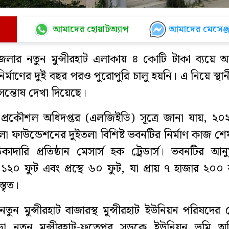
আমাদের হোয়াটঅ্যাপ
আমাদের মেসেঞ্জ
লার নতুন মুন্সীরহাট এলাকায় ৪ কোটি টাকা ব্যয়ে আ
র্মাণের দুই বছর পরও পুরোপুরি চালু হয়নি। এ নিয়ে স্থা
 অসন্তোষ দেখা দিয়েছে।
র প্রকৌশল অধিদপ্তর (এলজিইডি) সূত্রে জানা যায়, ২
লা ফাউন্ডেশনের দুইতলা বিশিষ্ট ভবনটির নির্মাণ কাজ শ
াদারি প্রতিষ্ঠান মেসার্স হক ট্রেডার্স। ভবনটির আন
 ১২০ ফুট এবং প্রস্থে ৬০ ফুট, যা প্রায় ৭ হাজার ২০০ ব
্তৃত।
তুন মুন্সীরহাট বাজারস্থ মুন্সীরহাট ইউনিয়ন পরিষদের
ড়া নতুন মুন্সীরহাট-ফতেপুর সড়কে ইউনিয়ন ভূমি অ