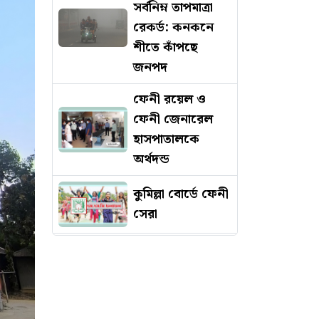
সর্বনিম্ন তাপমাত্রা
রেকর্ড: কনকনে
শীতে কাঁপছে
জনপদ
ফেনী রয়েল ও
ফেনী জেনারেল
হাসপাতালকে
অর্থদন্ড
কুমিল্লা বোর্ডে ফেনী
সেরা
দশ মিনিটের
ব্যবধানে দ্বিতীয়
দুর্ঘটনায় মৃত্যু হল
প্রকৌশলীর