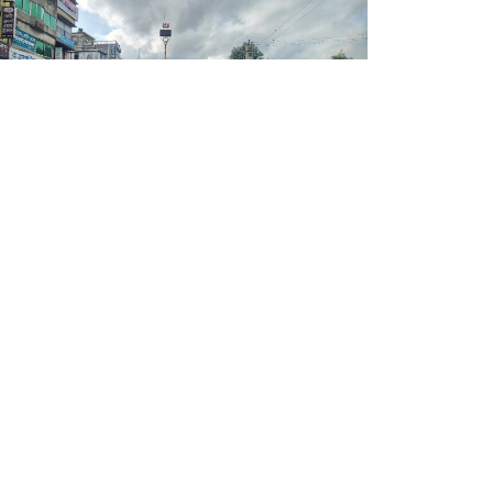
সেদিন বিজয়োল্লাসে ‘প্রকম্পিত’ হয় ফেনী
শিক্ষকের বিরুদ্ধে পাঁচ ছাত্রীর
নৈতিক স্খলনের অভিযোগ, অন্য
বিদ্যালয়ে সংযুক্তি
রেলিং ভেঙে খালে পিকআপ,
আহত চালক-হেলপার
মাদকের নেশায় মানুষ যেন
‘জম্বি’, ফুলগাজীতে বাড়ছে উদ্বেগ