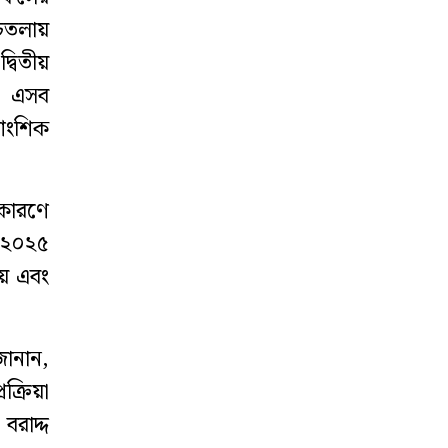
িচতলায়
‘ঈদে ফেনী এলে
্বিতীয়
বাধ্যতামূলক
নো এসব
কোয়ারেন্টিন’
আংশিক
কারণে
ে ২০২৫
হয় এবং
ানান,
ক্রিয়া
বরাদ্দ