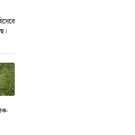
হিসেবে
ছে।
লক-