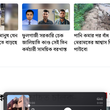
মানুষ যেন
ফুলগাজী সরকারি চেক
পানি কমার পর বাঁধ
ীতে বাড়ছে
জালিয়াতি কাণ্ড সেই তিন
মেরামতের আশ্বাস 
কর্মচারী সাময়িক বরখাস্ত
পাউবো
পিকআপ, আহত চালক-
ফুলগাজীতে অব্যবহৃত 
0:00
0:00