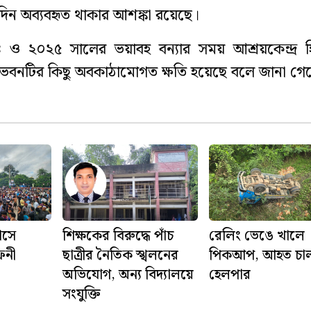
ঘদিন অব্যবহৃত থাকার আশঙ্কা রয়েছে।
২৪ ও ২০২৫ সালের ভয়াবহ বন্যার সময় আশ্রয়কেন্দ্র 
য় ভবনটির কিছু অবকাঠামোগত ক্ষতি হয়েছে বলে জানা গে
াসে
শিক্ষকের বিরুদ্ধে পাঁচ
রেলিং ভেঙে খালে
েনী
ছাত্রীর নৈতিক স্খলনের
পিকআপ, আহত চা
অভিযোগ, অন্য বিদ্যালয়ে
হেলপার
সংযুক্তি