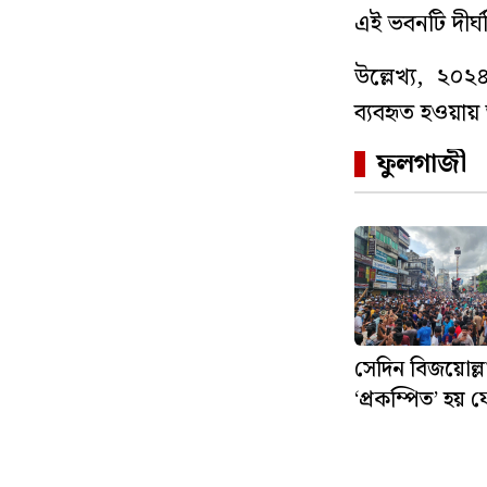
এই ভবনটি দীর্
উল্লেখ্য, ২০
ব্যবহৃত হওয়া
ফুলগাজী
সেদিন বিজয়োল্ল
‘প্রকম্পিত’ হয় ফ