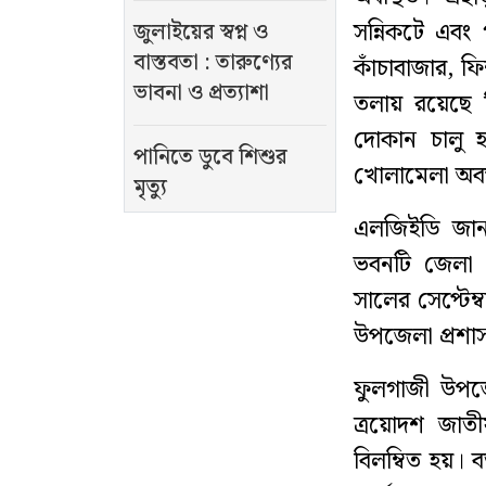
সন্নিকটে এবং
জুলাইয়ের স্বপ্ন ও
বাস্তবতা : তারুণ্যের
কাঁচাবাজার, ফি
ভাবনা ও প্রত্যাশা
তলায় রয়েছে স
দোকান চালু হ
পানিতে ডুবে শিশুর
খোলামেলা অবস
মৃত্যু
এলজিইডি জান
ভবনটি জেলা প্
সালের সেপ্টেম
উপজেলা প্রশাস
ফুলগাজী উপজে
ত্রয়োদশ জাতীয়
বিলম্বিত হয়। ব