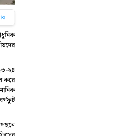
নিউইয়র্কে ‘করোনা’
ার
যুদ্ধে বীরদর্পে
লড়ছে ফেনীর মেয়ে
ধুনিক
আগামীকাল
নীয়দের
ফেনীকে শতভাগ
বিদ্যুতায়িত জেলা
হিসেবে ঘোষণা
০২৩-২৪
দেবেন প্রধানমন্ত্রী
েষ করে
২০০ রোটার‍্যাক্ট
ুমানিক
ক্লাবকে নেতৃত্ব
র্গফুট
দেবেন ফেনীর অপু
করোনা কেড়ে নিল
 পেছনে
ফেনীর আরেক
ফিসের
সন্তান জসিমের প্রাণ