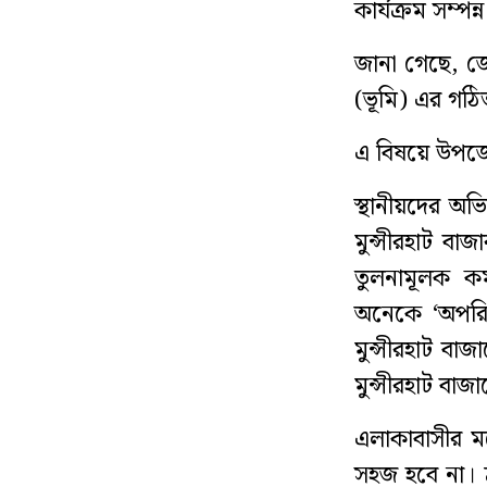
কার্যক্রম সম্প
জানা গেছে, জ
(ভূমি) এর গঠিত
এ বিষয়ে উপজেলা
স্থানীয়দের অভ
মুন্সীরহাট বাজ
তুলনামূলক কম
অনেকে ‘অপরিক
মুন্সীরহাট ব
মুন্সীরহাট বাজ
এলাকাবাসীর ম
সহজ হবে না। দ