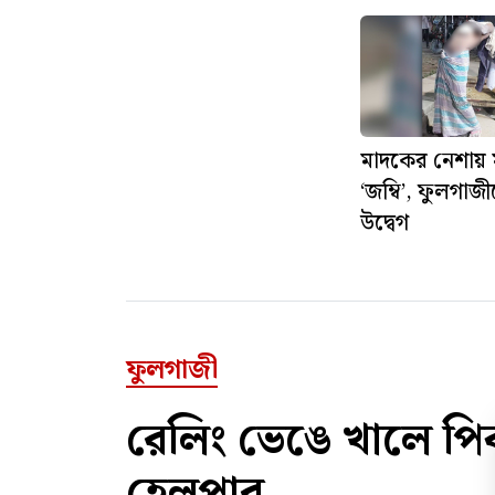
মাদকের নেশায় 
‘জম্বি’, ফুলগাজ
উদ্বেগ
ফুলগাজী
রেলিং ভেঙে খালে 
হেলপার