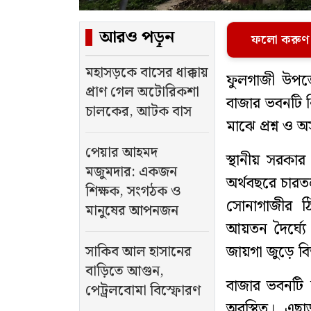
আরও পড়ুন
ফলো করুণ
মহাসড়কে বাসের ধাক্কায়
ফুলগাজী উপজে
প্রাণ গেল অটোরিকশা
বাজার ভবনটি নি
চালকের, আটক বাস
মাঝে প্রশ্ন ও
পেয়ার আহমদ
স্থানীয় সরকা
মজুমদার: একজন
অর্থবছরে চারত
শিক্ষক, সংগঠক ও
সোনাগাজীর ঠিক
মানুষের আপনজন
আয়তন দৈর্ঘ্যে
জায়গা জুড়ে বিস
সাকিব আল হাসানের
বাড়িতে আগুন,
বাজার ভবনটি ন
পেট্রলবোমা বিস্ফোরণ
অবস্থিত। এছা