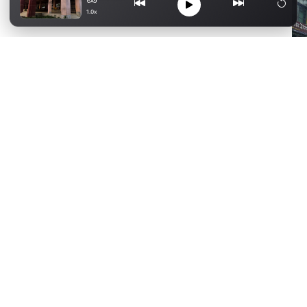
1.0x
ো