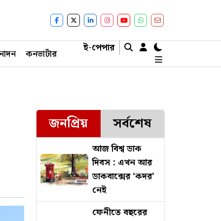
ই-পেপার
নোদন
কনভার্টার
জনপ্রিয়
সর্বশেষ
আজ বিশ্ব ডাক
দিবস : এখন আর
ডাকবাক্সের ‘কদর’
নেই
ফেনীতে বছরের