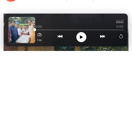
মুহুরী,কহুয়া ও সিলোনিয
0:00
0:00
1.0x
ছবি: দৈনিক ফেনী
পরশুরামে তাজুল ইসলাম নামে স্থানীয় এক
ঠিকাদারের বিরুদ্ধে রেলওয়ের মালিকানাধীন জলাশয়
ভরাট করে দখল করার অভিযোগ উঠেছে। এ ঘটনায়
থানায় পরশুরাম থানায় এফআইআর গ্রহণের আবেদন