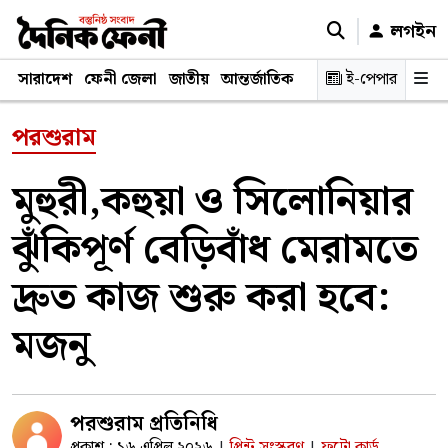
লগইন
সারাদেশ
ফেনী জেলা
জাতীয়
আন্তর্জাতিক
রাজনীতি
ই-পেপার
স্বাস্থ্য
শিক্ষ
পরশুরাম
মুহুরী,কহুয়া ও সিলোনিয়ার
ঝুঁকিপূর্ণ বেড়িবাঁধ মেরামতে
দ্রুত কাজ শুরু করা হবে:
মজনু
পরশুরাম প্রতিনিধি
প্রকাশ : ১৬ এপ্রিল ২০২৬
প্রিন্ট সংস্করণ
ফটো কার্ড
|
|