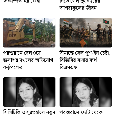
‘প্রকম্পিত’ হয় ফেনী
নিভে গেল দুই বছরের
আশরাফুলের জীবন
পরশুরামে রেলওয়ে
সীমান্তে ফের পুশ-ইন চেষ্টা,
জলাশয় দখলের অভিযোগ
বিজিবির বাধায় ব্যর্থ
কর্তৃপক্ষের
বিএসএফ
সিসিটিভি ও সুরতহালে নতুন
পরশুরামে ফ্ল্যাট থেকে