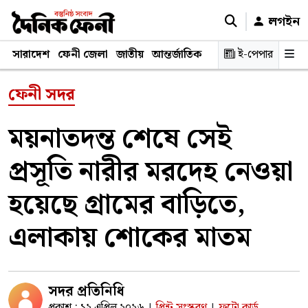
লগইন
সারাদেশ
ফেনী জেলা
জাতীয়
আন্তর্জাতিক
রাজনীতি
ই-পেপার
স্বাস্থ্য
শিক্ষ
ফেনী সদর
ময়নাতদন্ত শেষে সেই
প্রসূতি নারীর মরদেহ নেওয়া
হয়েছে গ্রামের বাড়িতে,
এলাকায় শোকের মাতম
সদর প্রতিনিধি
প্রকাশ : ১২ এপ্রিল ২০২৬
প্রিন্ট সংস্করণ
ফটো কার্ড
|
|