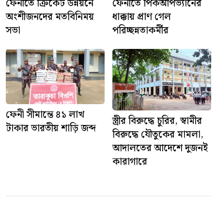
ফেনীতে ক্রিকেট উন্নয়নে
ফেনীতে পিকআপভ্যানের
অংশীজনদের মতবিনিময়
ধাক্কায় প্রাণ গেল
সভা
পরিচ্ছন্নতাকর্মীর
ফেনী সীমান্তে ৪১ লাখ
স্ত্রীর বিরুদ্ধে চুরির, স্বামীর
টাকার ভারতীয় শাড়ি জব্দ
বিরুদ্ধে যৌতুকের মামলা,
আদালতের আদেশে দুজনই
কারাগারে