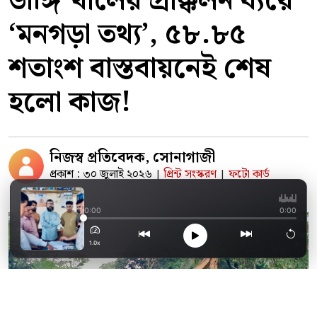
ডাঙ্গি খালের প্রাক্কলন ব্যয়ে
‘মনগড়া তথ্য’, ৫৮.৮৫
শতাংশ বাস্তবায়নেই শেষ
হলো কাজ!
নিজস্ব প্রতিবেদক, সোনাগাজী
প্রকাশ : ৩০ জুলাই ২০২৬
প্রিন্ট সংস্করণ
ফটো কার্ড
|
|
লাইসেন্সবিহীন কার্যক্
0:00
0:00
1.0x