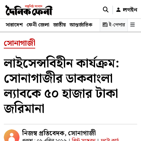
লগইন
সারাদেশ
ফেনী জেলা
জাতীয়
আন্তর্জাতিক
রাজনীতি
ই-পেপার
স্বাস্থ্য
শিক্ষ
সোনাগাজী
লাইসেন্সবিহীন কার্যক্রম:
সোনাগাজীর ডাকবাংলা
ল্যাবকে ৫০ হাজার টাকা
জরিমানা
নিজস্ব প্রতিবেদক, সোনাগাজী
প্রকাশ : ০৯ এপ্রিল ২০২৬
প্রিন্ট সংস্করণ
ফটো কার্ড
|
|