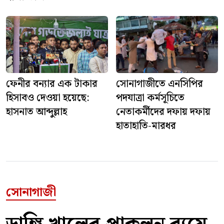
ফেনীর বন্যার এক টাকার
সোনাগাজীতে এনসিপির
হিসাবও দেওয়া হয়েছে:
পদযাত্রা কর্মসূচিতে
হাসনাত আব্দুল্লাহ
নেতাকর্মীদের দফায় দফায়
হাতাহাতি-মারধর
সোনাগাজী