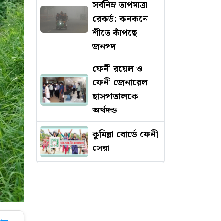
সর্বনিম্ন তাপমাত্রা
রেকর্ড: কনকনে
শীতে কাঁপছে
জনপদ
ফেনী রয়েল ও
ফেনী জেনারেল
হাসপাতালকে
অর্থদন্ড
কুমিল্লা বোর্ডে ফেনী
সেরা
দশ মিনিটের
ব্যবধানে দ্বিতীয়
দুর্ঘটনায় মৃত্যু হল
প্রকৌশলীর