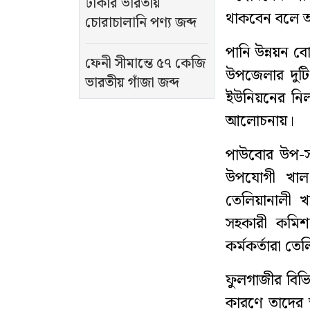
টাকার ভারতীয়
থাকবেন বলে আ
চোরাচালানি পণ্য জব্দ
পানি উন্নয়ন বো
ফেনী সীমান্তে ৫৭ কেজি
উপজেলার দুটি
ভারতীয় গাঁজা জব্দ
ইউনিয়নের নিল
আলোচনায়।
পাউবোর উপ-সহ
উপযোগী খাল ন
তেলিয়ানালী খ
সহকারী কমিশন
কর্মকর্তারা ত
ফুলগাজীর বিভ
কারণে তাদের স্