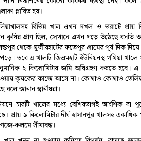
য় পানি নিষ্কাশনের কোনো কার্যকর ব্যবস্থা নেই। ফলে স
এলাকা প্লাবিত হয়।
লিয়াখালসহ বিভিন্ন খাল এখন দখল ও ভরাটে প্রায় ব
 কৃষির প্রাণ ছিল, সেখানে এখন গড়ে উঠেছে বসতি ও
্তপুর থেকে মুন্সীরহাটের ফতেপুর গ্রামের পূর্ব দিক দিয়ে 
ড়ে। তবে এ খালটি জিএমহাট ইউনিয়নস্থ গথিয়া খালে স
ুমানিক ২ কিলোমিটার জমি অধিগ্রহণ করতে হবে। এ 
 হওয়ায় কৃষকের কাজে আসে না। কোথাও কোথাও তেলিয়
 বলে জানান স্থানীয়রা।
িয়নে চারটি খালের মধ্যে বেশিরভাগই আংশিক বা পুর
। প্রায় ৯ কিলোমিটার দীর্ঘ হাসানপুর খালসহ একাধিক
কাগজে-কলমে সীমাবদ্ধ।
ে খাল খনন না হওয়ায় কৃষিতে বিপর্যয়, বাড়ছে জলাবদ