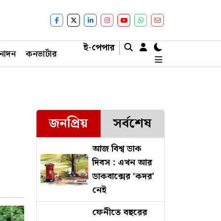
ই-পেপার
নোদন
কনভার্টার
জনপ্রিয়
সর্বশেষ
আজ বিশ্ব ডাক
দিবস : এখন আর
ডাকবাক্সের ‘কদর’
নেই
ফেনীতে বছরের