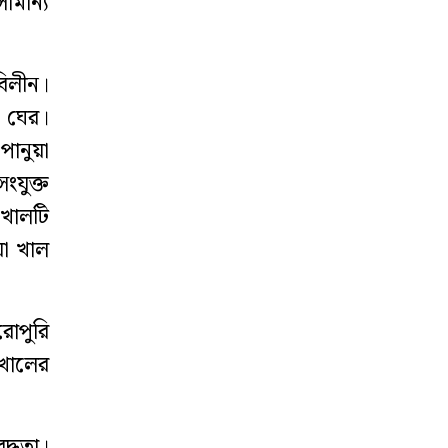
ামান্য
িলীন।
 ঘের।
পানুয়া
ংযুক্ত
খালটি
া খাল
োপুরি
 খালের
্ধতা।