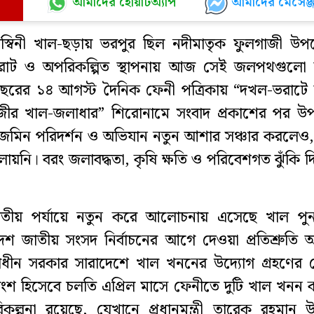
আমাদের হোয়াটঅ্যাপ
আমাদের মেসেঞ্জ
্বিনী খাল-ছড়ায় ভরপুর ছিল নদীমাতৃক ফুলগাজী উপ
ভরাট ও অপরিকল্পিত স্থাপনায় আজ সেই জলপথগুলো অস্
রের ১৪ আগস্ট দৈনিক ফেনী পত্রিকায় “দখল-ভরাটে অস
জীর খাল-জলাধার” শিরোনামে সংবাদ প্রকাশের পর উ
জমিন পরিদর্শন ও অভিযান নতুন আশার সঞ্চার করলেও, 
লায়নি। বরং জলাবদ্ধতা, কৃষি ক্ষতি ও পরিবেশগত ঝুঁকি দ
াতীয় পর্যায়ে নতুন করে আলোচনায় এসেছে খাল পু
য়োদশ জাতীয় সংসদ নির্বাচনের আগে দেওয়া প্রতিশ্রুতি অ
্বাধীন সরকার সারাদেশে খাল খননের উদ্যোগ গ্রহণের
শ হিসেবে চলতি এপ্রিল মাসে ফেনীতে দুটি খাল খনন কর
কল্পনা রয়েছে, যেখানে প্রধানমন্ত্রী তারেক রহমান উ