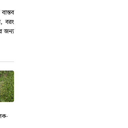
বাস্তব
য়, বরং
র জন্য
লক-