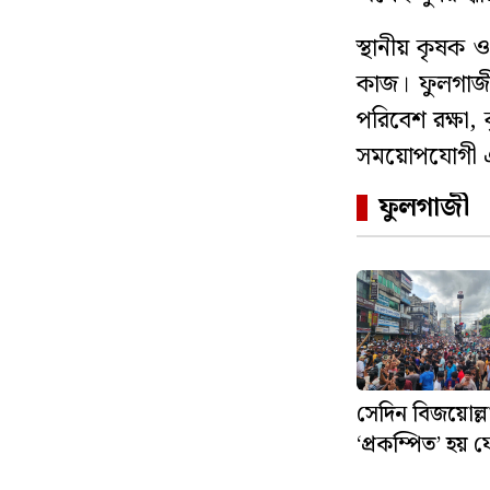
স্থানীয় কৃষক 
কাজ। ফুলগাজীর
পরিবেশ রক্ষা, 
সময়োপযোগী এক 
ফুলগাজী
সেদিন বিজয়োল্ল
‘প্রকম্পিত’ হয় ফ