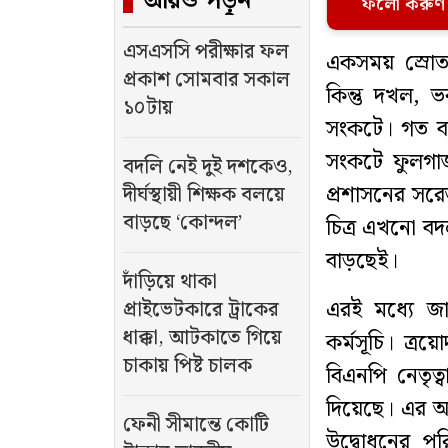
আরও পড়ুন
ফলো করুণ
এসএসসি পরীক্ষার ফল
একসময় স্রোতস
প্রকাশ সোমবার সকাল
কিন্তু দখল, 
১০টায়
সংকটে। গত বছ
সংকটে ফুলগা
বদলি নেই দুই দশকেও,
প্রশাসনের সরে
দীর্ঘস্থায়ী শিক্ষক বলয়ে
বাড়ছে ‘কোন্দল’
চিত্র এখনো বদ
বাড়ছেই।
দাঁড়িয়ে থাকা
এরই মধ্যে জ
প্রাইভেটকারে ট্রাকের
ধাক্কা, আটকাতে গিয়ে
কর্মসূচি। ত্র
চাকায় পিষ্ট চালক
বিএনপি নেতৃত
দিয়েছে। এর অং
ফেনী সীমান্তে কোটি
উদ্বোধনের পরি