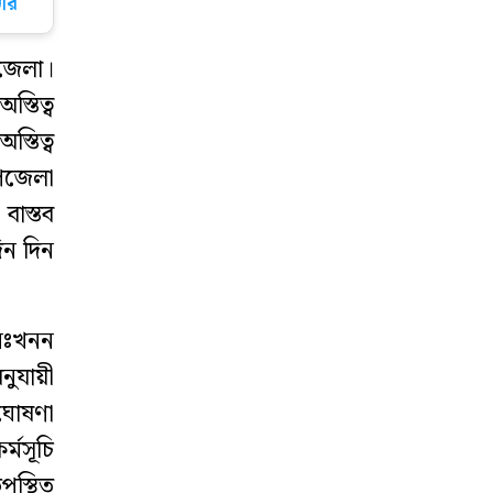
ার
নিউইয়র্কে ‘করোনা’
যুদ্ধে বীরদর্পে
জেলা।
লড়ছে ফেনীর মেয়ে
তিত্ব
্তিত্ব
আগামীকাল
পজেলা
ফেনীকে শতভাগ
বিদ্যুতায়িত জেলা
বাস্তব
হিসেবে ঘোষণা
িন দিন
দেবেন প্রধানমন্ত্রী
২০০ রোটার‍্যাক্ট
নঃখনন
ক্লাবকে নেতৃত্ব
নুযায়ী
দেবেন ফেনীর অপু
 ঘোষণা
করোনা কেড়ে নিল
্মসূচি
ফেনীর আরেক
পস্থিত
সন্তান জসিমের প্রাণ