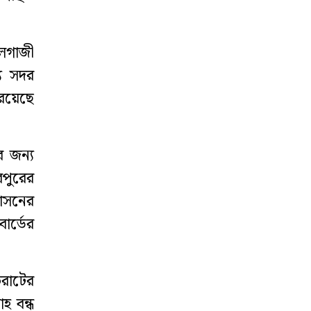
‘ঈদে ফেনী এলে
বাধ্যতামূলক
ুলগাজী
কোয়ারেন্টিন’
যে সদর
রয়েছে
র জন্য
পুরের
াসনের
োর্ডের
ভরাটের
হ বন্ধ