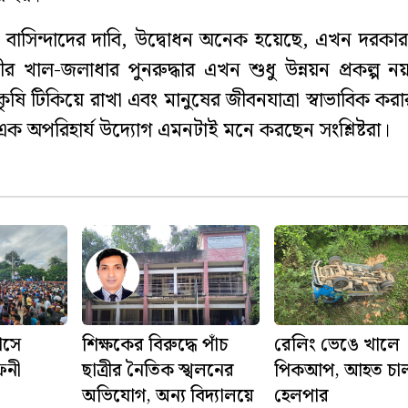
ও বাসিন্দাদের দাবি, উদ্বোধন অনেক হয়েছে, এখন দরকার 
 খাল-জলাধার পুনরুদ্ধার এখন শুধু উন্নয়ন প্রকল্প ন
কৃষি টিকিয়ে রাখা এবং মানুষের জীবনযাত্রা স্বাভাবিক করা
অপরিহার্য উদ্যোগ এমনটাই মনে করছেন সংশ্লিষ্টরা।
াসে
শিক্ষকের বিরুদ্ধে পাঁচ
রেলিং ভেঙে খালে
েনী
ছাত্রীর নৈতিক স্খলনের
পিকআপ, আহত চা
অভিযোগ, অন্য বিদ্যালয়ে
হেলপার