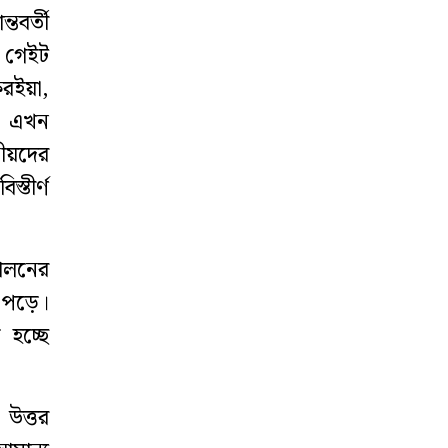
তবর্তী
স গেইট
রইয়া,
ি এখন
ীয়দের
্তীর্ণ
তোলনের
 পড়ে।
 হচ্ছে
 উত্তর