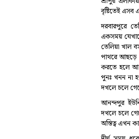
শ্রীপুর এলাকা
বৃষ্টিতেই এসব 
দরবারপুরে তে
একসময় যেখানে
তেলিয়া খাল বসন
পাথরে আছড়ে প
করতে হলে আন
পুনঃ খনন না
দখলে চলে গেছে
আনন্দপুর ইউন
দখলে চলে গেছে
অস্তিত্ব এখন 
দীর্ঘ সময় ধর