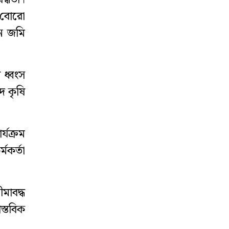
 বোরো
ুন জমি
 ধ্বংস
ে কৃষি
্যক্রম
মকর্তা
মাবদ্ধ
স্তবিক