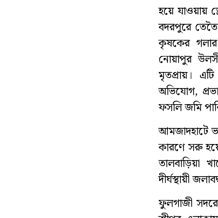
হয়ে যাওয়ায় ড্র
বদরপুরে তেতৈ
কৃষকের গলার
নোয়াপুর উলসী
মৃতপ্রায়। এট
অভিযোগ, প্রভা
ফসলি জমি পান
আমজাদহাটে ভা
কারণে সরু হয়
তালবাড়িয়া খা
দীর্ঘস্থায়ী জলা
ফুলগাজী সদরে 