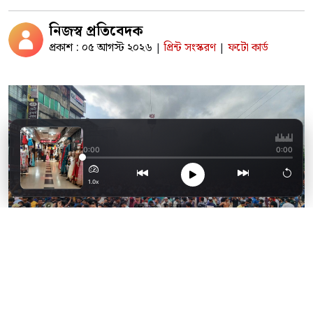
নিজস্ব প্রতিবেদক
প্রকাশ : ০৫ আগস্ট ২০২৬
প্রিন্ট সংস্করণ
ফটো কার্ড
|
|
রাত ৮টার মধ্যে দোকান 
0:00
0:00
1.0x
২০২৪ সালের ৫ আগস্ট দুপুরে ‘বিজয়’ উদযাপনে ফেনীর ট্রাঙ্ক রোডে
নারী, পুরুষ, শিশু, কিশোরসহ বিভিন্ন স্তরের মানুষের ঢল। ছবি :
দৈনিক ফেনী