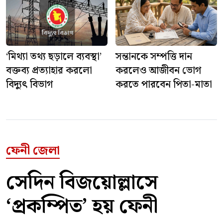
‘মিথ্যা তথ্য ছড়ালে ব্যবস্থা’
সন্তানকে সম্পত্তি দান
বক্তব্য প্রত্যাহার করলো
করলেও আজীবন ভোগ
বিদ্যুৎ বিভাগ
করতে পারবেন পিতা-মাতা
ফেনী জেলা
সেদিন বিজয়োল্লাসে
‘প্রকম্পিত’ হয় ফেনী