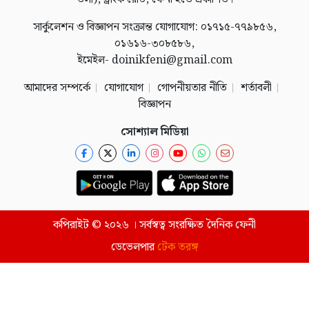
সার্কুলেশন ও বিজ্ঞাপন সংক্রান্ত যোগাযোগ: ০১৭১৫-৭৭৯৮৫৬,
০১৬১৬-৩০৮৫৮৬,
ইমেইল- doinikfeni@gmail.com
আমাদের সম্পর্কে
যোগাযোগ
গোপনীয়তার নীতি
শর্তাবলী
বিজ্ঞাপন
সোশ্যাল মিডিয়া
কপিরাইট © ২০২৬ । সর্বস্বত্ব সংরক্ষিত দৈনিক ফেনী
ডেভেলপার
টেক তরঙ্গ