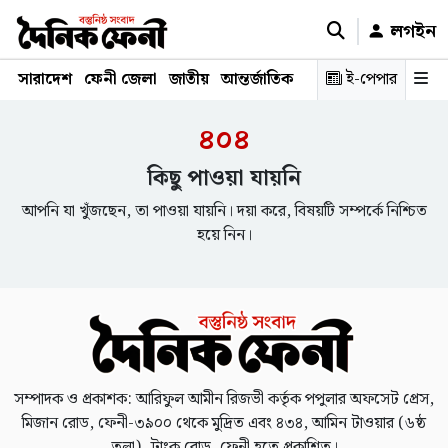
লগইন
সারাদেশ
ফেনী জেলা
জাতীয়
আন্তর্জাতিক
রাজনীতি
ই-পেপার
স্বাস্থ্য
শিক্ষ
৪০৪
কিছু পাওয়া যায়নি
আপনি যা খুঁজছেন, তা পাওয়া যায়নি। দয়া করে, বিষয়টি সম্পর্কে নিশ্চিত
হয়ে নিন।
সম্পাদক ও প্রকাশক: আরিফুল আমীন রিজভী কর্তৃক পপুলার অফসেট প্রেস,
মিজান রোড, ফেনী-৩৯০০ থেকে মুদ্রিত এবং ৪৩৪, আমিন টাওয়ার (৬ষ্ঠ
তলা), ট্রাংক রোড, ফেনী হতে প্রকাশিত।